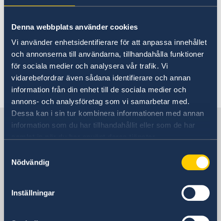
Embassy Staff
Current
30 Apr 2021
News
Denna webbplats använder cookies
Vi använder enhetsidentifierare för att anpassa innehållet
The embassy will be closed on Monday
och annonserna till användarna, tillhandahålla funktioner
May 3rd, 2021
för sociala medier och analysera vår trafik. Vi
vidarebefordrar även sådana identifierare och annan
information från din enhet till de sociala medier och
annons- och analysföretag som vi samarbetar med.
Dessa kan i sin tur kombinera informationen med annan
Sweden in Rwanda
information som du har tillhandahållit eller som de har
samlat in när du har använt deras tjänster.
Samtyckesval
Embassy
Nödvändig
Visiting address
Aurore House
Inställningar
KG 7 Avenue, Umuganda Boulevard
Kacyiru