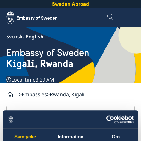
Sweden Abroad
Svenska
English
Embassy of Sweden
Kigali, Rwanda
Local time
3:29 AM
Embassies
Rwanda, Kigali
Rwanda, Kigali
Contact
Embassy closed
About us
Samtycke
Information
Om