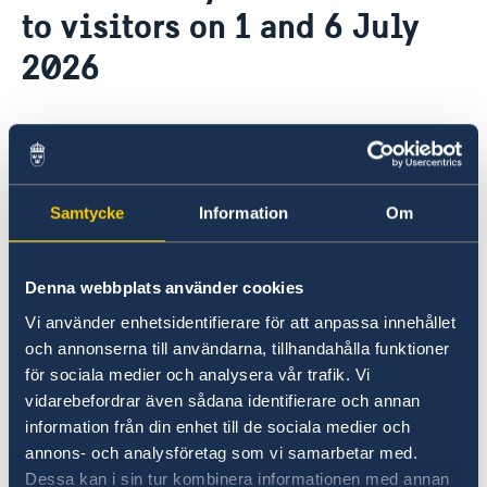
to visitors on 1 and 6 July
Embassy Staff
Current
2026
News
25 Jun 2026
The Embassy will not Receive Visitors
on 1 and 6 July 2026.
Samtycke
Information
Om
The Embassy will be closed on Wednesday, 1
Denna webbplats använder cookies
July, due to Independence Day.
Vi använder enhetsidentifierare för att anpassa innehållet
och annonserna till användarna, tillhandahålla funktioner
The Embassy will also be closed on Monday, 6
för sociala medier och analysera vår trafik. Vi
July, due to Liberation Day.
vidarebefordrar även sådana identifierare och annan
information från din enhet till de sociala medier och
For questions and appointment requests,
annons- och analysföretag som vi samarbetar med.
please email: ambassaden.kigali@gov.se
Dessa kan i sin tur kombinera informationen med annan