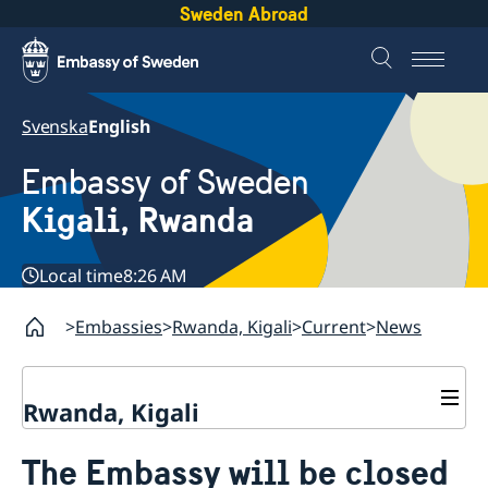
Sweden Abroad
Svenska
English
Embassy of Sweden
Kigali, Rwanda
Local time
8:26 AM
Embassies
Rwanda, Kigali
Current
News
Rwanda, Kigali
Contact
The Embassy will be closed
About us