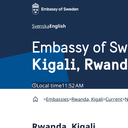
Svenska
English
Embassy of S
Kigali, Rwan
Local time
11:52 AM
Embassies
Rwanda, Kigali
Current
N
Rwanda, Kigali