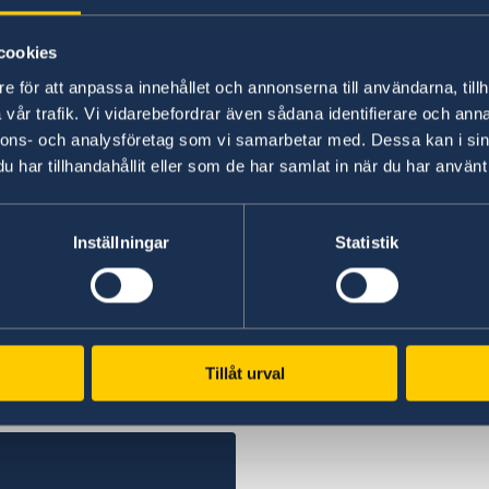
Zimbabwe.
Welcome to VFS Global | For Indivi
cookies
Please note that when you submit an applicati
e för att anpassa innehållet och annonserna till användarna, tillh
countries, you will not be able to keep your pas
vår trafik. Vi vidarebefordrar även sådana identifierare och anna
processed as the passport will be sent to the 
nnons- och analysföretag som vi samarbetar med. Dessa kan i sin
har tillhandahållit eller som de har samlat in när du har använt 
The Schengen visa application process is usual
days under certain circumstances. The days ar
Inställningar
Statistik
receive the application.
Last updated 17 Apr 2025, 3.23 PM
Tillåt urval