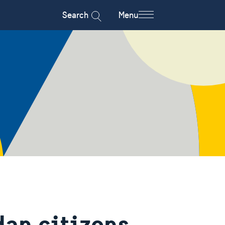
Search
Menu
an citizens