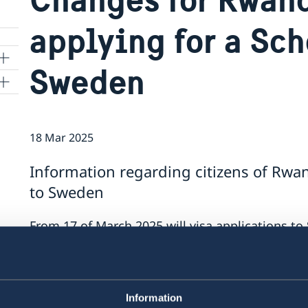
applying for a Sch
Sweden
18 Mar 2025
Information regarding citizens of Rwa
to Sweden
From 17 of March 2025 will visa applications t
Embassy in Kenya via VFS Global.
Citizens of Rwanda can apply at any VFS visa app
countries: Kenya, Uganda, Tanzania, Ethiopia, N
Information