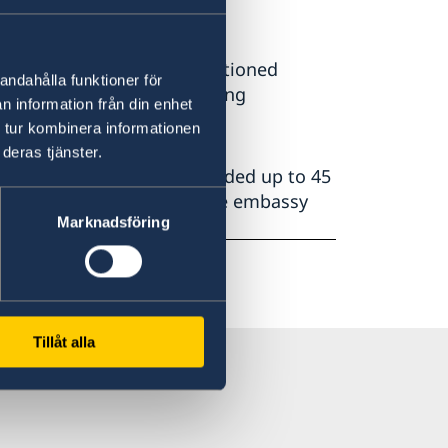
duals | Home
.
on in any of the above-mentioned
andahålla funktioner för
sport while your visa is being
n information från din enhet
Swedish Embassy in Kenya.
 tur kombinera informationen
deras tjänster.
ly 15 days but can be extended up to 45
e counted from the date the embassy
Marknadsföring
Tillåt alla