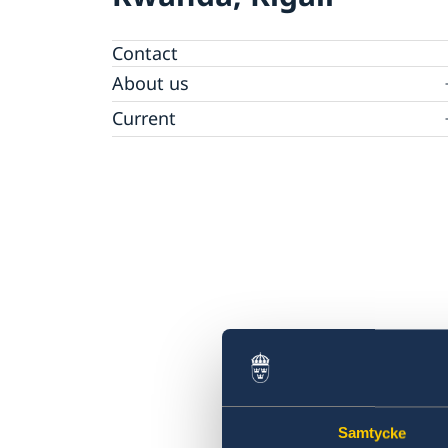
Contact
About us
Embassy Staff
Current
News
Samtycke