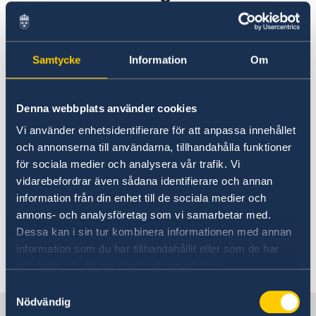
Embassy Staff
Current
Imagebank Sweden is Sweden’s
News
Official Image Bank. All images are
Samtycke
Information
Om
free of charge and for you to use when
you wish to expose Sweden abroad.
Denna webbplats använder cookies
You can easily find the image you want
Vi använder enhetsidentifierare för att anpassa innehållet
by browsing the categories or use the
och annonserna till användarna, tillhandahålla funktioner
search function.
för sociala medier och analysera vår trafik. Vi
vidarebefordrar även sådana identifierare och annan
The Image Bank will continuously be updated
information från din enhet till de sociala medier och
with new pictures, so hopefully you will find
annons- och analysföretag som vi samarbetar med.
something new every time.
Dessa kan i sin tur kombinera informationen med annan
information som du har tillhandahållit eller som de har
Last updated 21 Dec 2017, 11.11 AM
samlat in när du har använt deras tjänster.
Samtyckesval
Nödvändig