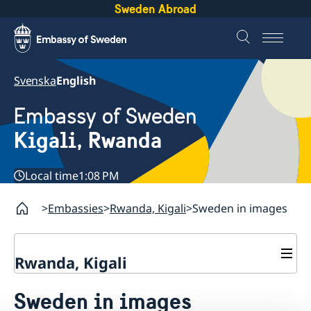
Sweden Abroad
Svenska
English
Embassy of Sweden
Kigali, Rwanda
Local time
1:08 PM
Embassies
Rwanda, Kigali
Sweden in images
Rwanda, Kigali
Contact
Sweden in images
About us