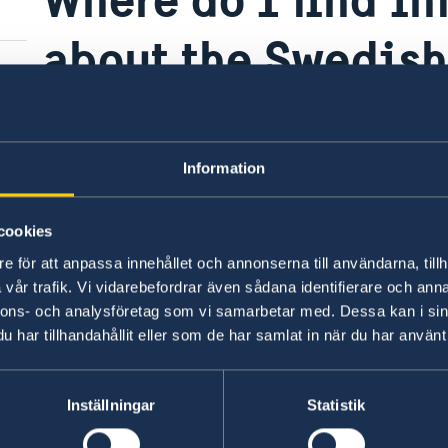
about the Swedish
Qatar?
Information
The Swedish Association of Qatar has an Instag
information is in Swedish. For information in E
cookies
svenskariqatar@gmail.com
e för att anpassa innehållet och annonserna till användarna, tillh
vår trafik. Vi vidarebefordrar även sådana identifierare och anna
Last updated 31 Jan 2019, 12.41 PM
nnons- och analysföretag som vi samarbetar med. Dessa kan i sin
har tillhandahållit eller som de har samlat in när du har använt 
Inställningar
Statistik