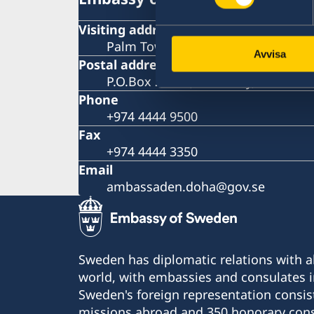
Visiting address
Palm Tower B, Suite 1302, West Ba
Avvisa
Postal address
P.O.Box 22649, West Bay, Doha.
Phone
+974 4444 9500
Fax
+974 4444 3350
Email
ambassaden.doha@gov.se
Sweden has diplomatic relations with al
world, with embassies and consulates i
Sweden's foreign representation consis
missions abroad and 350 honorary cons