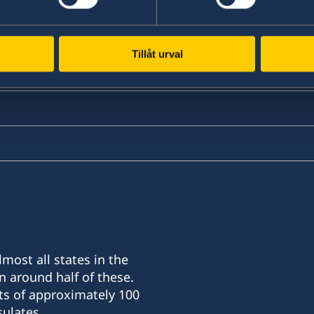
y, Doha.
Tillåt urval
most all states in the
n around half of these.
ts of approximately 100
ulates.