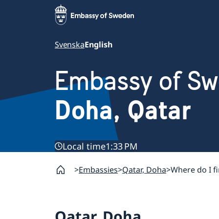
Svenska
English
Embassy of S
Doha, Qatar
Local time
1:33 PM
Embassies
Qatar, Doha
Where do I f
Qatar, Doha