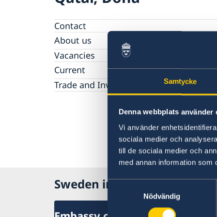
Contact
About us
Embassy Staff
Vacancies
Current
Samtycke
News
Trade and Investments
Denna webbplats använder 
Vi använder enhetsidentifierar
sociala medier och analysera 
till de sociala medier och a
med annan information som du 
Sweden in Qatar
Samtyckesval
Nödvändig
Embassy of Sweden