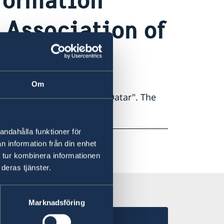
 Association of
Om
ram account: "Svenskar i Qatar". The
nglish please email
andahålla funktioner för
n information från din enhet
 tur kombinera informationen
deras tjänster.
Marknadsföring