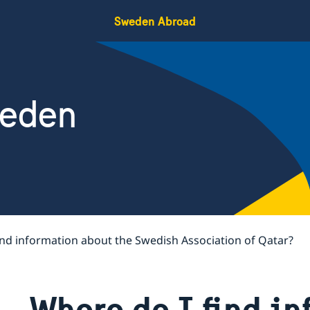
Sweden Abroad
weden
ind information about the Swedish Association of Qatar?
Where do I find i