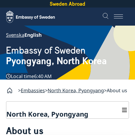
Sweden Abroad
Svenska
English
Embassy of Sweden
Pyongyang, North Korea
Local time
6:40 AM
Embassies
North Korea, Pyongyang
About us
North Korea, Pyongyang
Contact
About us
About us