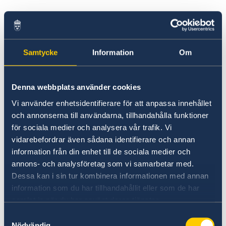
The Ambassador
Current
Welcome to the Embassy of Sweden in
News
Pyongyang, Democratic People's
Republic of Korea.
Samtycke
Information
Om
Denna webbplats använder cookies
Vi använder enhetsidentifierare för att anpassa innehållet
och annonserna till användarna, tillhandahålla funktioner
för sociala medier och analysera vår trafik. Vi
vidarebefordrar även sådana identifierare och annan
information från din enhet till de sociala medier och
annons- och analysföretag som vi samarbetar med.
Dessa kan i sin tur kombinera informationen med annan
information som du har tillhandahållit eller som de har
samlat in när du har använt deras tjänster.
Samtyckesval
Nödvändig