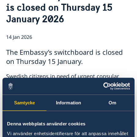
is closed on Thursday 15
Embassy staff
Current
GDPR
January 2026
Vacancies
Fees
14 Jan 2026
The Embassy’s switchboard is closed
on Thursday 15 January.
Swedish citizens in need of urgent consular
assistance may contact the Ministry for Foreign
Affairs’ Consular Emergency Service (UD-jouren)
in Stockholm by calling the Embassy’s
Samtycke
Information
Om
switchboard on +234 209 9047 302 and
selecting the option to be connected, or by
calling the Consular Emergency Service directly
Denna webbplats använder cookies
at +46 8 405 50 05.
Vi använder enhetsidentifierare för att anpassa innehållet