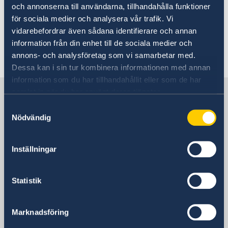
och annonserna till användarna, tillhandahålla funktioner
Regular opening hours for the switchboard
för sociala medier och analysera vår trafik. Vi
resume on Friday 16 January.
vidarebefordrar även sådana identifierare och annan
information från din enhet till de sociala medier och
Last updated 14 Jan 2026, 11.00 AM
annons- och analysföretag som vi samarbetar med.
Dessa kan i sin tur kombinera informationen med annan
information som du har tillhandahållit eller som de har
Sweden in Nigeria, Abuja
samlat in när du har använt deras tjänster.
Samtyckesval
Nödvändig
Embassy
Visiting address
Inställningar
41 T. Y. Danjuma Street
Asokoro District
Statistik
Abuja
Nigeria
Postal address
Marknadsföring
Embassy of Sweden