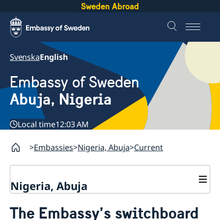
Sweden Abroad
Svenska
English
Embassy of Sweden
Abuja, Nigeria
Local time
12:03 AM
Embassies
Nigeria, Abuja
Current
Nigeria, Abuja
Contact
The Embassy’s switchboard
About us