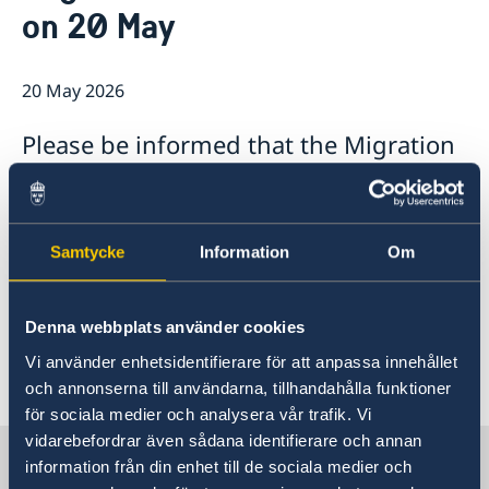
on 20 May
Embassy staff
Current
GDPR
Vacancies
Fees
20 May 2026
Please be informed that the Migration
Section is closed on 20 May due to
planning day and there will be no
phone hours.
Samtycke
Information
Om
Regular opening hours resume on Thursday 21
May.
Denna webbplats använder cookies
Vi använder enhetsidentifierare för att anpassa innehållet
Last updated 20 May 2026, 8.24 AM
och annonserna till användarna, tillhandahålla funktioner
för sociala medier och analysera vår trafik. Vi
vidarebefordrar även sådana identifierare och annan
Sweden in Nigeria, Abuja
information från din enhet till de sociala medier och