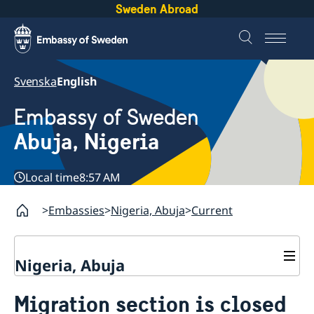
Sweden Abroad
Svenska
English
Embassy of Sweden
Abuja, Nigeria
Local time
8:57 AM
Embassies
Nigeria, Abuja
Current
Nigeria, Abuja
Contact
Migration section is closed
About us