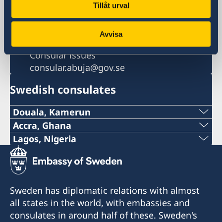
Email
Tillåt urval
ambassaden.abuja@gov.se
Migration issues
Avvisa
migration.abuja@gov.se
Consular issues
consular.abuja@gov.se
Swedish consulates
Douala, Kamerun
Accra, Ghana
Consulate of Sweden in Douala
Lagos, Nigeria
329, Rue Sylvani Akwa, Douala
Consulate of Sweden in Accra
32A Kinshasa Avenue, East Legon, Accra
Consulate of Sweden in Lagos
Konsulatet tar endast emot besök efter
Landmark Towers
tidsbokning via epost:
accra@svenskakonsulatet.com
5B Water Corporation Rd,
Sweden has diplomatic relations with almost
ConsulateOfSweden_CMR@yahoo.com
Victoria Island,
all states in the world, with embassies and
101241, Lagos, Nigeria
consulates in around half of these. Sweden's
Notera att konsulatet inte hanterar