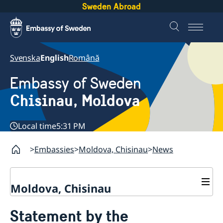
Sweden Abroad
Svenska
English
Română
Embassy of Sweden
Chisinau, Moldova
Local time
5:31 PM
Embassies
Moldova, Chisinau
News
Moldova, Chisinau
Contact & Opening Hours
Statement by the
About us