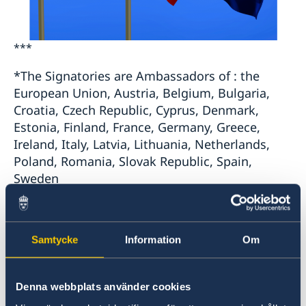
***
*The Signatories are Ambassadors of : the
European Union, Austria, Belgium, Bulgaria,
Croatia, Czech Republic, Cyprus, Denmark,
Estonia, Finland, France, Germany, Greece,
Ireland, Italy, Latvia, Lithuania, Netherlands,
Poland, Romania, Slovak Republic, Spain,
Sweden
***
Samtycke
Information
Om
Declarația ambasadorului Uniunii Europene și a
ambasadorilor statelor membre ale UE acreditați
Denna webbplats använder cookies
în Republica Moldova.