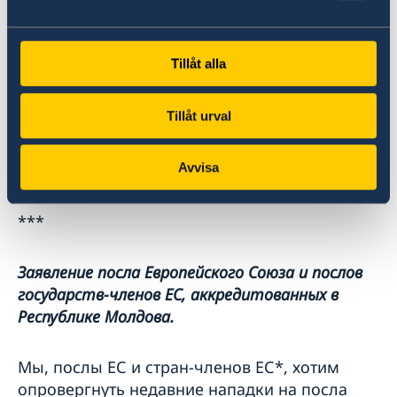
tangibile tuturor oamenilor din țară.
* Semnatarii sunt ambasadori ai: Uniunii
Tillåt alla
Europene, Austria, Belgia, Bulgaria, Republica
Cehă, Cipru, Croația, Danemarca, Estonia,
Tillåt urval
Finlanda, Franța, Germania, Grecia, Irlanda,
Italia, Letonia, Lituania, Olanda, Polonia,
Avvisa
România, Republica Slovacă, Spania, Suedia.
***
Заявление посла Европейского Союза и послов
государств-членов ЕС, аккредитованных в
Республике Молдова.
Мы, послы ЕС и стран-членов ЕС*, хотим
опровергнуть недавние нападки на посла