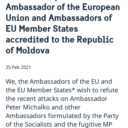
Ambassador of the European
GDPR Data Protection Policy
Eastern Partnership
News
Union and Ambassadors of
Ambassador Katarina Fried’s message on 8 March,
Development Cooperation
EU Member States
International Women’s Day
accredited to the Republic
of Moldova
25 Feb 2021
We, the Ambassadors of the EU and
the EU Member States* wish to refute
the recent attacks on Ambassador
Peter Michalko and other
Ambassadors formulated by the Party
of the Socialists and the fugitive MP