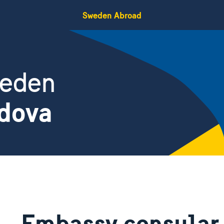
Sweden Abroad
weden
ldova
Embassy consular