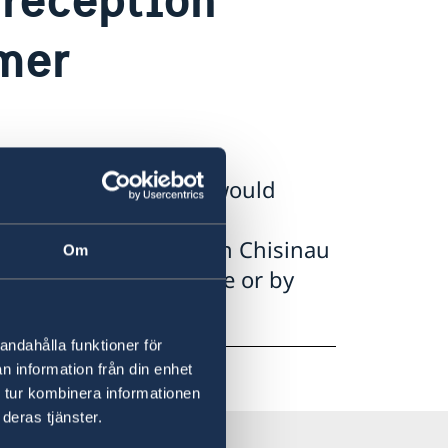
mer
onth of holidays, we would
ointment with the
, Embassy of Sweden in Chisinau
Om
saden.chisinau@gov.se or by
andahålla funktioner för
n information från din enhet
 tur kombinera informationen
deras tjänster.