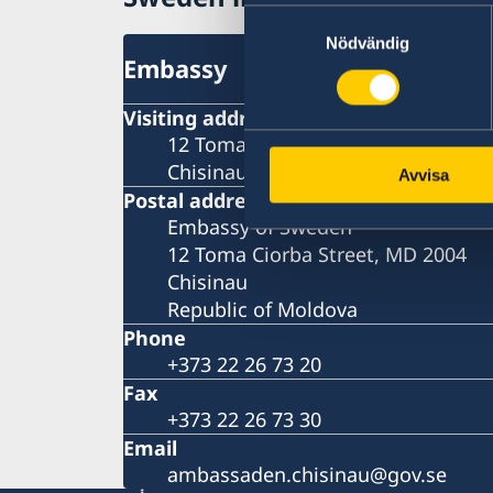
Samtyckesval
Nödvändig
Embassy
Visiting address
12 Toma Ciorba Street,
Chisinau
Avvisa
Postal address
Embassy of Sweden
12 Toma Ciorba Street, MD 2004
Chisinau
Republic of Moldova
Phone
+373 22 26 73 20
Fax
+373 22 26 73 30
Email
ambassaden.chisinau@gov.se