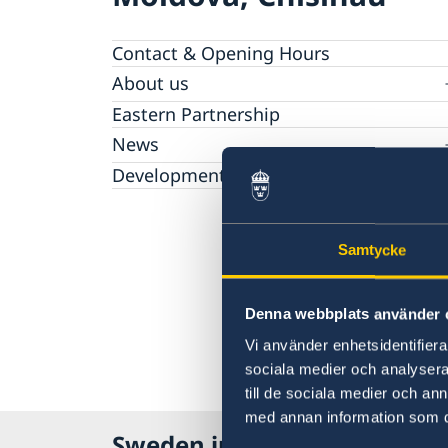
Contact & Opening Hours
About us
GDPR Data Protection Policy
Eastern Partnership
News
Ambassador Katarina Fried’s message on 8
Development Cooperation
March, International Women’s Day
Samtycke
Denna webbplats använder 
Vi använder enhetsidentifierar
sociala medier och analysera 
till de sociala medier och a
med annan information som du 
Sweden in Moldova, Chisina