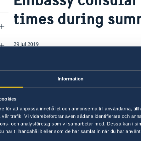
times during sum
29 Jul 2019
Taking into account that August is a m
recommend to visitors to book an app
representatives of the Consular Office
Information
at the following email address: ambas
calling the reception 022 26 73 20.
cookies
e för att anpassa innehållet och annonserna till användarna, tillh
vår trafik. Vi vidarebefordrar även sådana identifierare och anna
nnons- och analysföretag som vi samarbetar med. Dessa kan i sin
har tillhandahållit eller som de har samlat in när du har använt 
u