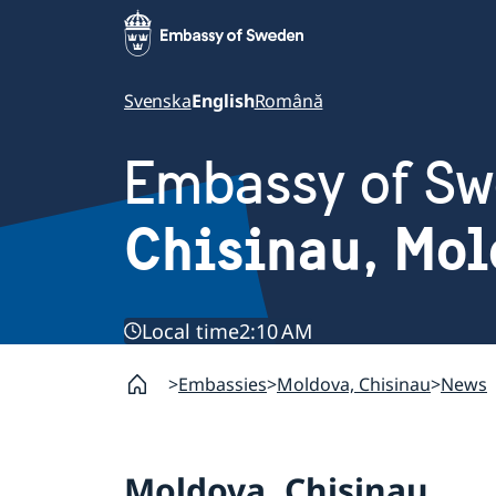
Svenska
English
Română
Embassy of S
Chisinau, Mo
Local time
2:10 AM
Embassies
Moldova, Chisinau
News
Moldova, Chisinau