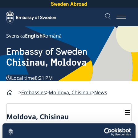
Sweden Abroad
Svenska
English
Română
Embassy of Sweden
Chisinau, Moldova
Local time
8:21 PM
Embassies
Moldova, Chisinau
News
Moldova, Chisinau
Contact & Opening Hours
Embassy is closed on 8
About us