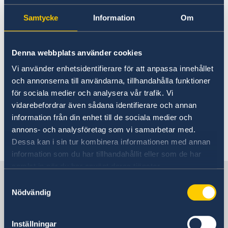
March 2023
GDPR Data Protection Policy
Eastern Partnership
Samtycke
Information
Om
News
Ambassador Katarina Fried’s message on 8 March,
Development Cooperation
03 Mar 2023
International Women’s Day
Denna webbplats använder cookies
Please note that the Swedish Embassy
Vi använder enhetsidentifierare för att anpassa innehållet
is closed on 8 March due to a local
och annonserna till användarna, tillhandahålla funktioner
för sociala medier och analysera vår trafik. Vi
holiday. The Embassy will open again
vidarebefordrar även sådana identifierare och annan
on 9 March.
information från din enhet till de sociala medier och
annons- och analysföretag som vi samarbetar med.
Dessa kan i sin tur kombinera informationen med annan
information som du har tillhandahållit eller som de har
samlat in när du har använt deras tjänster.
Sweden in Moldova, Chisinau
Samtyckesval
Nödvändig
Embassy
Inställningar