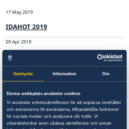
GDPR Data Protection Policy
Eastern Partnership
17 May 2019
News
Ambassador Katarina Fried’s message on 8 March,
Development Cooperation
IDAHOT 2019
International Women’s Day
09 Apr 2019
Spring Holidays 2019
18 Feb 2019
Samtycke
Information
Om
Procurement: Organisational
development for Core Support
Denna webbplats använder cookies
Partners in Moldova - Questions and
Vi använder enhetsidentifierare för att anpassa innehållet
och annonserna till användarna, tillhandahålla funktioner
Answers (part 2)
för sociala medier och analysera vår trafik. Vi
vidarebefordrar även sådana identifierare och annan
14 Feb 2019