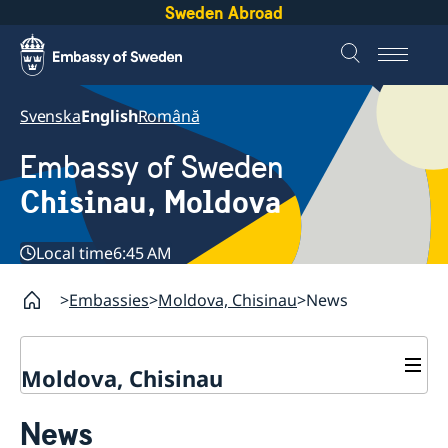
Sweden Abroad
Svenska
English
Română
Embassy of Sweden
Chisinau, Moldova
Local time
6:45 AM
Embassies
Moldova, Chisinau
News
Moldova, Chisinau
Contact & Opening Hours
News
About us