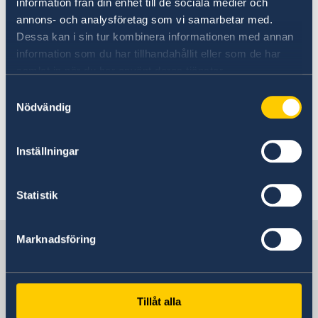
information från din enhet till de sociala medier och
annons- och analysföretag som vi samarbetar med.
Article: Eastern Europe Matters
Dessa kan i sin tur kombinera informationen med annan
information som du har tillhandahållit eller som de har
04 Feb 2019
samlat in när du har använt deras tjänster.
Samtyckesval
Procurement: Organisational
Nödvändig
development for Core Support
Partners in Moldova - Questions and
Inställningar
Answers (part 1)
Statistik
«
1
2
...
15
16
17
18
19
»
Sweden in Moldova, Chisinau
Marknadsföring
Embassy
Tillåt alla