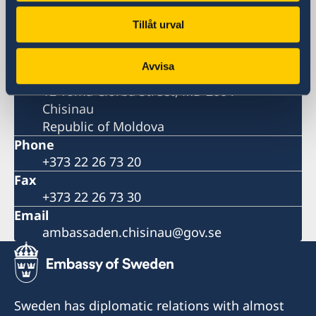
Visiting address
12 Toma Ciorba Street,
Tillåt urval
Chisinau
Postal address
Avvisa
Embassy of Sweden
12 Toma Ciorba Street, MD 2004
Chisinau
Republic of Moldova
Phone
+373 22 26 73 20
Fax
+373 22 26 73 30
Email
ambassaden.chisinau@gov.se
Sweden has diplomatic relations with almost