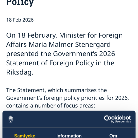
Policy
18 Feb 2026
On 18 February, Minister for Foreign
Affairs Maria Malmer Stenergard
presented the Government’s 2026
Statement of Foreign Policy in the
Riksdag.
The Statement, which summarises the
Government’s foreign policy priorities for 2026,
contains a number of focus areas:
Support to Ukraine and increased pressure
on Russia.
Stronger cooperation in security and trade.
Samtycke
Information
Om