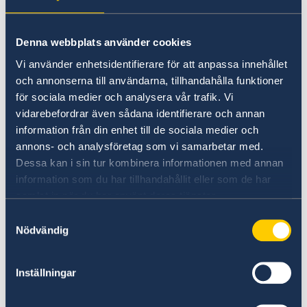
Gender equality and women’s
empowerment.
Denna webbplats använder cookies
“We have chosen to protect the security of
Vi använder enhetsidentifierare för att anpassa innehållet
Sweden and the Swedish people. Sweden’s
och annonserna till användarna, tillhandahålla funktioner
NATO membership makes our country more
för sociala medier och analysera vår trafik. Vi
vidarebefordrar även sådana identifierare och annan
secure. We do not stand alone in troubled
information från din enhet till de sociala medier och
times,” says Minister for Foreign Affairs Maria
annons- och analysföretag som vi samarbetar med.
Malmer Stenergard.
Dessa kan i sin tur kombinera informationen med annan
information som du har tillhandahållit eller som de har
Read the press release on government.se.
samlat in när du har använt deras tjänster.
Samtyckesval
Read the full Statement on government.se.
Nödvändig
Inställningar
Last updated 18 Feb 2026, 9.49 AM