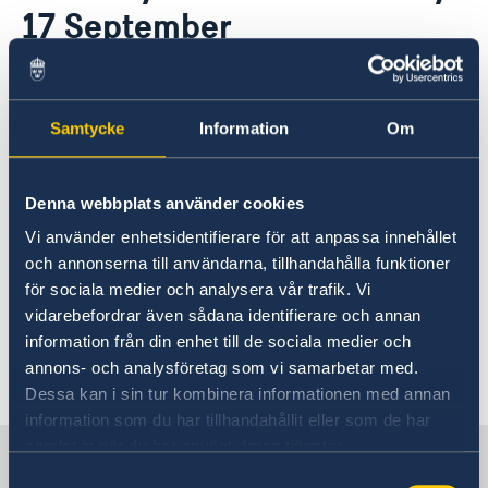
17 September
Embassy Staff
Current
GDPR
News
Procurement and tender
16 Sep 2025
Framework Agreement for Audit and Advisory
Samtycke
Information
Om
Services
The Swedish Embassy in Nairobi will
be closed on Wednesday, 17
September, due to an internal
Denna webbplats använder cookies
planning day.
Vi använder enhetsidentifierare för att anpassa innehållet
och annonserna till användarna, tillhandahålla funktioner
för sociala medier och analysera vår trafik. Vi
We will reopen as usual on Thursday, 18
vidarebefordrar även sådana identifierare och annan
September.
information från din enhet till de sociala medier och
annons- och analysföretag som vi samarbetar med.
Last updated 16 Sep 2025, 10.38 AM
Dessa kan i sin tur kombinera informationen med annan
information som du har tillhandahållit eller som de har
samlat in när du har använt deras tjänster.
Sweden in Kenya, Nairobi
Samtyckesval