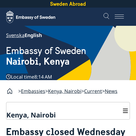
Sweden Abroad
Svenska
English
Embassy of Sweden
Nairobi, Kenya
Local time
8:14 AM
Embassies
Kenya, Nairobi
Current
News
Kenya, Nairobi
Contact
Embassy closed Wednesday
About us