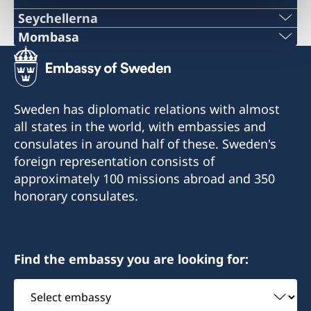
Seychellerna
Mombasa
Consulate of Sweden
Honorary Consul Chrystold Chetty
Consulate of Sweden
Trinanon Apartments, A12 Block A, Seret Road
C/o A.B Patel & Patel Advocates, Notaries
St. Louis, Mahe
Public & Commissioner For Oaths
Sweden has diplomatic relations with almost
Seychellerna
1st Floor Oriental Building
all states in the world, with embassies and
Nkrumah Road
consulates in around half of these. Sweden's
Telefonnummer:
Mombasa
foreign representation consists of
+248 251 22 20
Kenya
approximately 100 missions abroad and 350
swedishconsulate@abpateladvocates.com
honorary consulates.
Konsul
+254 41 2226518
+254 41 2226519
Chrystold Chetty
Find the embassy you are looking for:
Öppettider:
Select
måndag-fredag kl. 09.00-12.00, 14.00-15.30
embassy