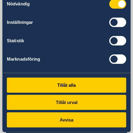
Nödvändig
Embassy
Inställningar
Visiting address
United Nations Crescent, Gigiri
Nairobi
Statistik
Postal address
Embassy of Sweden
Marknadsföring
PO Box 30600
00100 Nairobi
Kenya
Phone
Tillåt alla
Switchboard:
+254 (0)709 96 4000
Tillåt urval
Email
ambassaden.nairobi@gov.se
Avvisa
Swedish consulates