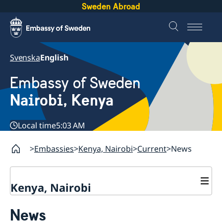
Sweden Abroad
Svenska
English
Embassy of Sweden
Nairobi, Kenya
Local time
5:03 AM
Embassies
Kenya, Nairobi
Current
News
Kenya, Nairobi
Contact
News
About us