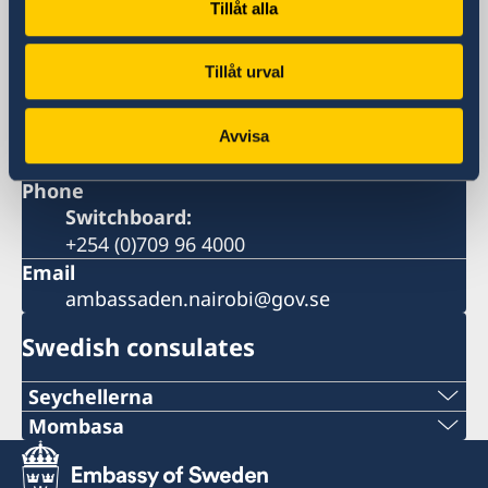
Tillåt alla
Nairobi
Postal address
Tillåt urval
Embassy of Sweden
PO Box 30600
00100 Nairobi
Avvisa
Kenya
Phone
Switchboard:
+254 (0)709 96 4000
Email
ambassaden.nairobi@gov.se
Swedish consulates
Seychellerna
Mombasa
Consulate of Sweden
Honorary Consul Chrystold Chetty
Consulate of Sweden