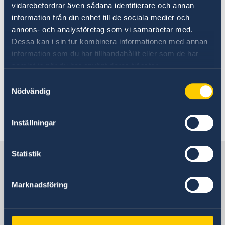
Government’s priorities in 2025
vidarebefordrar även sådana identifierare och annan
information från din enhet till de sociala medier och
Statement of Foreign Policy
annons- och analysföretag som vi samarbetar med.
Dessa kan i sin tur kombinera informationen med annan
31 May 2024
information som du har tillhandahållit eller som de har
samlat in när du har använt deras tjänster.
The Council of the European Union
Samtyckesval
restricts visa provision for Ethiopian
Nödvändig
nationals
Inställningar
«
1
2
3
4
»
Statistik
Sweden in Kenya, Nairobi
Marknadsföring
Embassy
Visiting address
United Nations Crescent, Gigiri