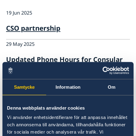
Embassy Staff
Current
GDPR
19 Jun 2025
News
Procurement and tender
CSO partnership
Framework Agreement for Audit and Advisory
Services
29 May 2025
Updated Phone Hours for Consular
Matters
18 Mar 2025
Samtycke
Information
Om
Rwandan citizens applying for
Schengen visa
Denna webbplats använder cookies
Vi använder enhetsidentifierare för att anpassa innehållet
12 Feb 2025
och annonserna till användarna, tillhandahålla funktioner
för sociala medier och analysera vår trafik. Vi