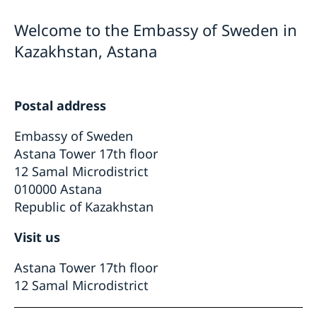
Embassy staff
Current
Welcome to the Embassy of Sweden in
GDPR
News
Warning: Embassy advises to be extra careful
Kazakhstan, Astana
Trade
with new internet girlfriends/friends, not to
send money etc!
Postal address
Embassy of Sweden
Astana Tower 17th floor
12 Samal Microdistrict
010000 Astana
Republic of Kazakhstan
Visit us
Astana Tower 17th floor
12 Samal Microdistrict