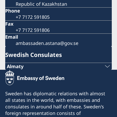
Republic of Kazakhstan
Phone
+7 7172 591805
Fax
+7 7172 591806
Email
ambassaden.astana@gov.se
Swedish Consulates
Almaty
Tel.
+7 727 259 65 75
Sweden has diplomatic relations with almost
Tel.
all states in the world, with embassies and
consulates in around half of these. Sweden's
+7 727 259 65 77
foreign representation consists of