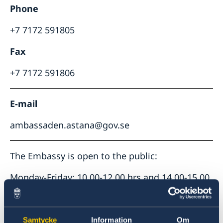
Phone
+7 7172 591805
Fax
+7 7172 591806
E-mail
ambassaden.astana@gov.se
The Embassy is open to the public:
Monday-Friday: 10.00-12.00 hrs and 14.00-15.00
hrs.
Samtycke
Information
Om