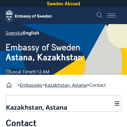
Sweden Abroad
Svenska
English
Embassy of Sweden
Astana, Kazakhstan
Local Time
9:12 AM
Embassies
Kazakhstan, Astana
Contact
Kazakhstan, Astana
Contact
Contact
About us