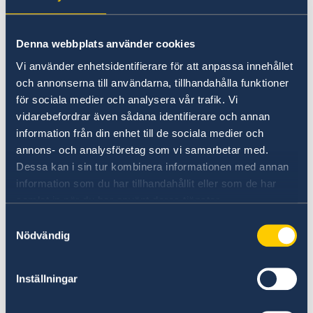
HOLIDAY LIST 2026
Denna webbplats använder cookies
Vi använder enhetsidentifierare för att anpassa innehållet
January 1
och annonserna till användarna, tillhandahålla funktioner
New Year’s Day
för sociala medier och analysera vår trafik. Vi
vidarebefordrar även sådana identifierare och annan
January 2
information från din enhet till de sociala medier och
New Year
annons- och analysföretag som vi samarbetar med.
Dessa kan i sin tur kombinera informationen med annan
March 9
information som du har tillhandahållit eller som de har
International Women's Day
samlat in när du har använt deras tjänster.
March 23
Samtyckesval
Nödvändig
Nauryz
April 3
Inställningar
Good Day