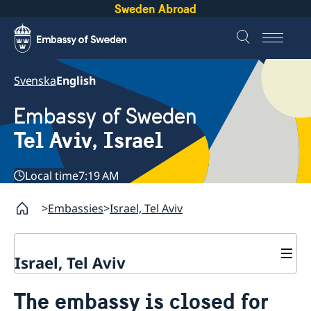
Sweden Abroad
Svenska
English
Embassy of Sweden
Tel Aviv, Israel
Local time
7:19 AM
Embassies
Israel, Tel Aviv
Israel, Tel Aviv
Contact and opening hours
The embassy is closed for
About the Embassy