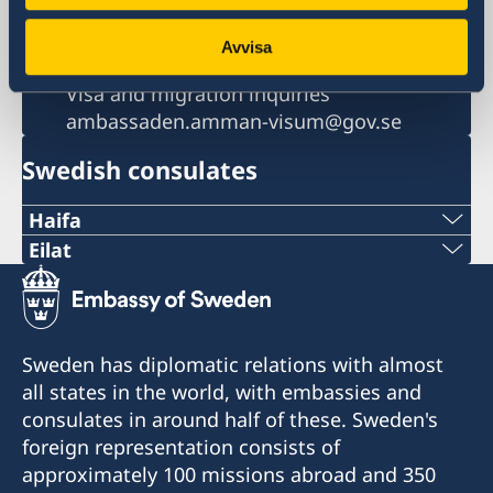
ambassaden.tel-aviv@gov.se
Passport and Citizenship inquiries
Avvisa
passport.tel-aviv@gov.se
Visa and migration inquiries
ambassaden.amman-visum@gov.se
Swedish consulates
Haifa
Phone 1
Eilat
Phone
+972 4 864 31 62
+972 (0)8 6348038
Phone 2
Sweden has diplomatic relations with almost
Fax
all states in the world, with embassies and
+972 4 864 31 65
consulates in around half of these. Sweden's
+972 (0)8 6347021
Fax
foreign representation consists of
Consulte of Sweden
approximately 100 missions abroad and 350