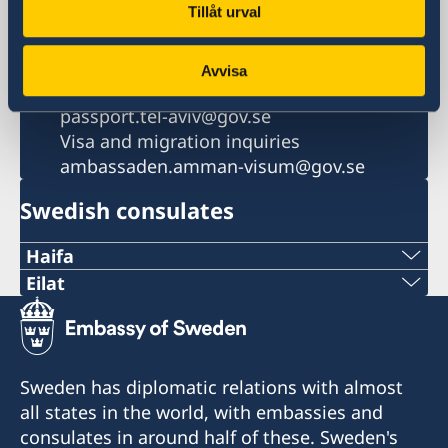
Tillåt urval
Email
General inquiries
ambassaden.tel-aviv@gov.se
Avvisa
Passport and Citizenship inquiries
passport.tel-aviv@gov.se
Visa and migration inquiries
ambassaden.amman-visum@gov.se
Swedish consulates
Haifa
Phone 1
Eilat
Phone
+972 4 864 31 62
+972 (0)8 6348038
Phone 2
Sweden has diplomatic relations with almost
Fax
all states in the world, with embassies and
+972 4 864 31 65
consulates in around half of these. Sweden's
+972 (0)8 6347021