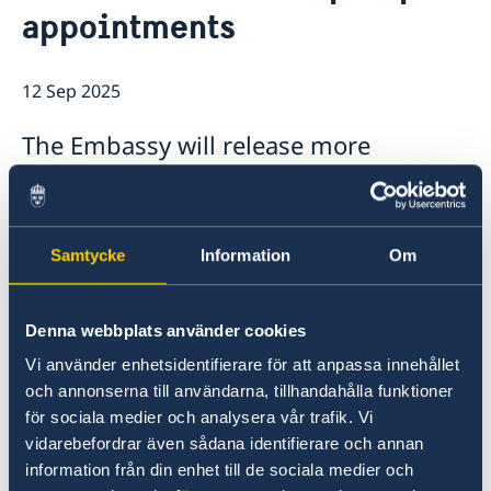
appointments
Open positions
News
GDPR
12 Sep 2025
The Embassy will release more
appointments for passport
applications for the month of October.
Click on the heading for more
Samtycke
Information
Om
information.
Prepare your application well and book an
Denna webbplats använder cookies
appointment on our
website
. Please note that
Vi använder enhetsidentifierare för att anpassa innehållet
it is not possible to book an appointment via
och annonserna till användarna, tillhandahålla funktioner
phone or email.
för sociala medier och analysera vår trafik. Vi
vidarebefordrar även sådana identifierare och annan
Last updated 12 Sep 2025, 2.02 PM
information från din enhet till de sociala medier och