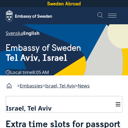
Sweden Abroad
Svenska
English
Embassy of Sweden
Tel Aviv, Israel
Local time
8:05 AM
Embassies
Israel, Tel Aviv
News
Israel, Tel Aviv
Contact and opening hours
Extra time slots for passport
About the Embassy