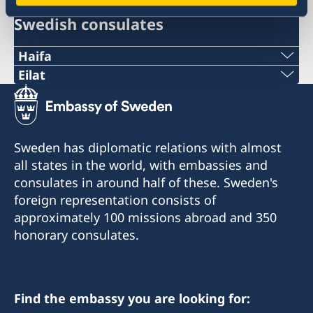
Swedish consulates
Haifa
Phone 1
Eilat
Phone
+972 4 864 31 62
+972 (0)8 6348038
Phone 2
Sweden has diplomatic relations with almost
Fax
all states in the world, with embassies and
+972 4 864 31 65
consulates in around half of these. Sweden's
+972 (0)8 6347021
Fax
foreign representation consists of
Consulte of Sweden
approximately 100 missions abroad and 350
+972 4 866 49 02
Mor Center 2nd floor
honorary consulates.
Eilat
Consulate of Sweden
Israel
2 Kikar Chayat
Haifa 31334
Find the embassy you are looking for:
Honorary Consul