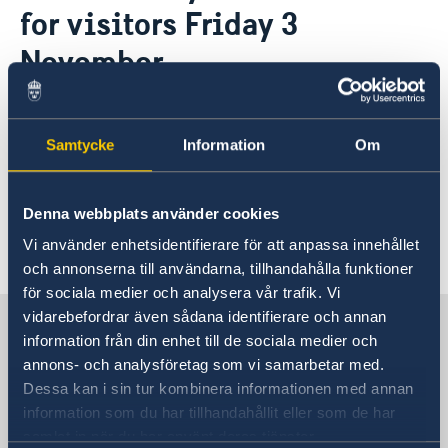
for visitors Friday 3
Open positions
News
GDPR
November
02 Nov 2023
Samtycke
Information
Om
The embassy office will be closed for
visitors on Friday 3 November.
Denna webbplats använder cookies
Vi använder enhetsidentifierare för att anpassa innehållet
och annonserna till användarna, tillhandahålla funktioner
för sociala medier och analysera vår trafik. Vi
vidarebefordrar även sådana identifierare och annan
Sweden in Israel, Tel Aviv
information från din enhet till de sociala medier och
annons- och analysföretag som vi samarbetar med.
Embassy
Dessa kan i sin tur kombinera informationen med annan
information som du har tillhandahållit eller som de har
Visiting address
samlat in när du har använt deras tjänster.