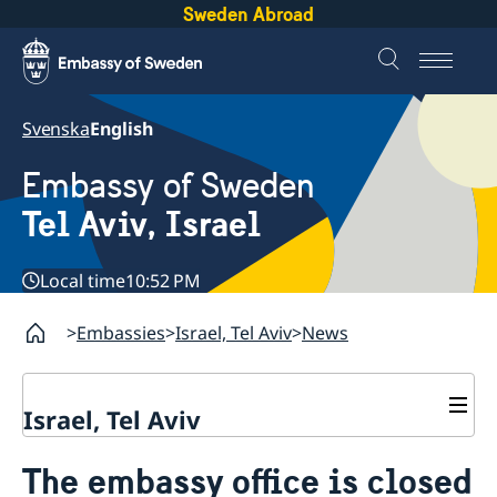
Sweden Abroad
Svenska
English
Embassy of Sweden
Tel Aviv, Israel
Local time
10:52 PM
Embassies
Israel, Tel Aviv
News
Israel, Tel Aviv
Contact and opening hours
The embassy office is closed
About the Embassy