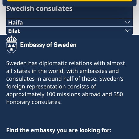
Swedish consulates
Haifa
Phone 1
Eilat
Phone
+972 4 864 31 62
+972 (0)8 6348038
Phone 2
Sweden has diplomatic relations with almost
Fax
all states in the world, with embassies and
+972 4 864 31 65
consulates in around half of these. Sweden's
+972 (0)8 6347021
Fax
foreign representation consists of
Consulte of Sweden
approximately 100 missions abroad and 350
+972 4 866 49 02
Mor Center 2nd floor
honorary consulates.
Eilat
Consulate of Sweden
Israel
2 Kikar Chayat
Haifa 31334
Find the embassy you are looking for:
Honorary Consul