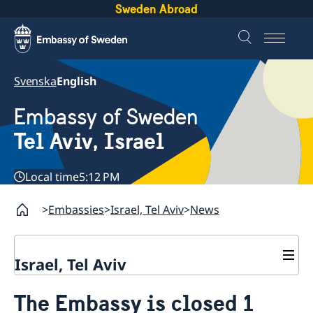
Sweden Abroad
Svenska
English
Embassy of Sweden
Tel Aviv, Israel
Local time
5:12 PM
Embassies
Israel, Tel Aviv
News
Israel, Tel Aviv
Contact and opening hours
The Embassy is closed 1
About the Embassy