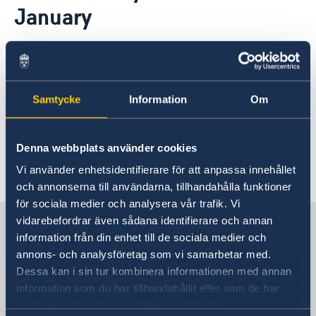
January
Open positions
News
GDPR
28 Dec 2023
The Embassy is closed on Monday 1
Samtycke
Information
Om
January. We will be open again on
Tuesday 2 January.
Denna webbplats använder cookies
Vi använder enhetsidentifierare för att anpassa innehållet
och annonserna till användarna, tillhandahålla funktioner
för sociala medier och analysera vår trafik. Vi
Sweden in Israel, Tel Aviv
vidarebefordrar även sådana identifierare och annan
information från din enhet till de sociala medier och
annons- och analysföretag som vi samarbetar med.
Embassy
Dessa kan i sin tur kombinera informationen med annan
information som du har tillhandahållit eller som de har
Visiting address
samlat in när du har använt deras tjänster.