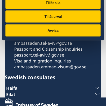
Tel Aviv 6109301
Tillåt alla
Israel
Phone
Tillåt urval
General inquiries
+972 3 718 00 00
Avvisa
Email
General inquiries
ambassaden.tel-aviv@gov.se
Passport and Citizenship inquiries
passport.tel-aviv@gov.se
Visa and migration inquiries
ambassaden.amman-visum@gov.se
Swedish consulates
Haifa
Phone 1
Eilat
Phone
+972 4 864 31 62