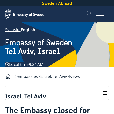
Sweden Abroad
Svenska
English
Embassy of Sweden
Tel Aviv, Israel
Local time
9:24 AM
Embassies
Israel, Tel Aviv
News
Israel, Tel Aviv
Contact and opening hours
The Embassy closed for
About the Embassy