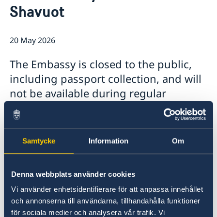
Shavuot
Open positions
News
GDPR
20 May 2026
The Embassy is closed to the public,
including passport collection, and will
not be available during regular
telephone hours on Thursday, 21 May
due to Shavuot. The Embassy will also
be closed on Friday, 23 May and will
Samtycke
Information
Om
reopen on Monday, 25 May. In case of
a consular emergency, you can always
Denna webbplats använder cookies
contact the Embassy’s switchboard
Vi använder enhetsidentifierare för att anpassa innehållet
and choose to be connected to the
och annonserna till användarna, tillhandahålla funktioner
Ministry for Foreign Affairs’ Consular
för sociala medier och analysera vår trafik. Vi