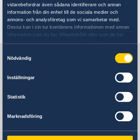
Emergency Center in Stockholm,
vidarebefordrar även sådana identifierare och annan
available 24/7.
information från din enhet till de sociala medier och
annons- och analysföretag som vi samarbetar med.
Dessa kan i sin tur kombinera informationen med annan
information som du har tillhandahållit eller som de har
samlat in när du har använt deras tjänster.
Sweden in Israel, Tel Aviv
Samtyckesval
Nödvändig
Embassy
Inställningar
Visiting address
Adgar 360, 24 tr.
Statistik
Hashlosha Street 2
Tel Aviv
Marknadsföring
Postal address
Embassy of Sweden
P.O.B. 9393