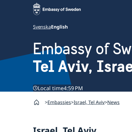
Svenska
English
Embassy of S
Tel Aviv, Isra
Local time
4:59 PM
Embassies
Israel, Tel Aviv
News
Israel, Tel Aviv