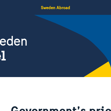
Sweden Abroad
weden
el
Government’s prio