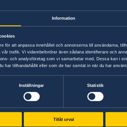
“This year’s Statement of Foreign Policy is being 
We – Sweden, the EU and NATO – are in the mid
Information
Russia. Russia will continue to pose a serious t
regardless of the outcome of the war in Ukraine.
constrain Russia’s capability to do us harm, par
cookies
Ukraine,” says Ms Stenergard.
e för att anpassa innehållet och annonserna till användarna, tillh
vår trafik. Vi vidarebefordrar även sådana identifierare och anna
Read the full Statement on government.se
nnons- och analysföretag som vi samarbetar med. Dessa kan i sin
har tillhandahållit eller som de har samlat in när du har använt 
Read the press release on government.se
Inställningar
Statistik
Last updated 13 Feb 2025, 2.22 PM
Tillåt urval