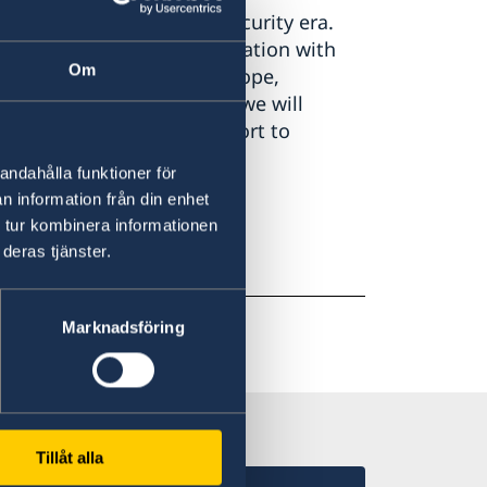
presented in a difficult security era.
st of a long-term confrontation with
Om
hreat to the security of Europe,
 Our task is inescapable: we will
ticularly through our support to
andahålla funktioner för
n information från din enhet
 tur kombinera informationen
deras tjänster.
Marknadsföring
Tillåt alla