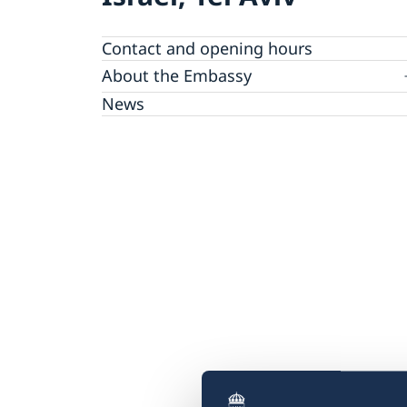
Contact and opening hours
About the Embassy
Open positions
News
GDPR