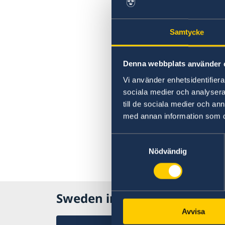
Samtycke
Denna webbplats använder 
Vi använder enhetsidentifierar
sociala medier och analysera 
till de sociala medier och a
med annan information som du 
Samtyckesval
Nödvändig
Sweden in Israel, Tel Aviv
Avvisa