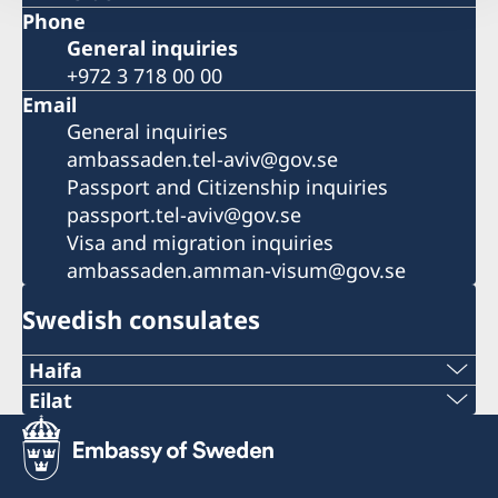
Phone
General inquiries
+972 3 718 00 00
Email
General inquiries
ambassaden.tel-aviv@gov.se
Passport and Citizenship inquiries
passport.tel-aviv@gov.se
Visa and migration inquiries
ambassaden.amman-visum@gov.se
Swedish consulates
Haifa
Phone 1
Eilat
Phone
+972 4 864 31 62
+972 (0)8 6348038