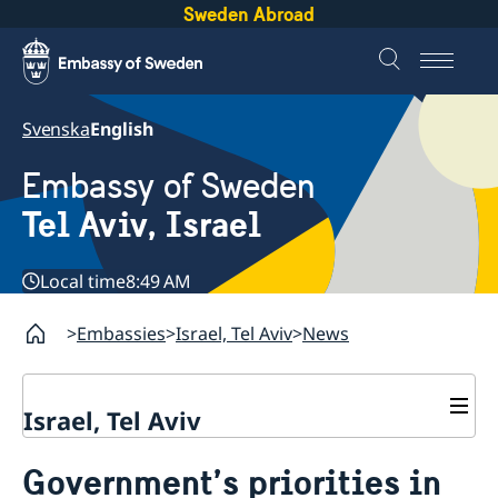
Sweden Abroad
Svenska
English
Embassy of Sweden
Tel Aviv, Israel
Local time
8:49 AM
Embassies
Israel, Tel Aviv
News
Israel, Tel Aviv
Contact and opening hours
Government’s priorities in
About the Embassy