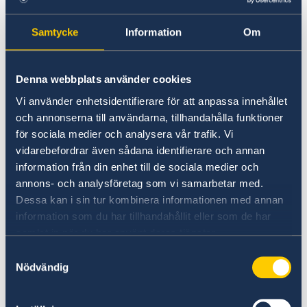
security cooperation
gender equality and women’s
Samtycke
Information
Om
empowerment
“This year’s Statement of Foreign Policy is being
Denna webbplats använder cookies
presented in a difficult security era. We –
Vi använder enhetsidentifierare för att anpassa innehållet
Sweden, the EU and NATO – are in the midst of
och annonserna till användarna, tillhandahålla funktioner
a long-term confrontation with Russia. Russia
för sociala medier och analysera vår trafik. Vi
will continue to pose a serious threat to the
vidarebefordrar även sådana identifierare och annan
security of Europe, regardless of the outcome
information från din enhet till de sociala medier och
of the war in Ukraine. Our task is inescapable:
annons- och analysföretag som vi samarbetar med.
we will constrain Russia’s capability to do us
Dessa kan i sin tur kombinera informationen med annan
harm, particularly through our support to
information som du har tillhandahållit eller som de har
Ukraine,” says Ms Stenergard.
samlat in när du har använt deras tjänster.
Samtyckesval
Nödvändig
Read the full Statement on government.se