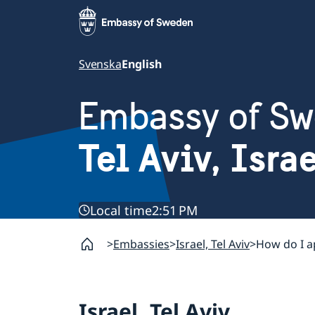
Svenska
English
Embassy of S
Tel Aviv, Isra
Local time
2:51 PM
Embassies
Israel, Tel Aviv
How do I a
Israel, Tel Aviv