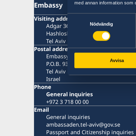
med annan information som du 
Embassy
Samtyckesval
Visiting address
Nödvändig
Adgar 360, 24 tr.
Hashlosha Street 2
Tel Aviv
Postal address
Embassy of Sweden
Avvisa
P.O.B. 9393
Tel Aviv 6109301
Israel
Phone
General inquiries
+972 3 718 00 00
Email
General inquiries
ambassaden.tel-aviv@gov.se
Passport and Citizenship inquiries