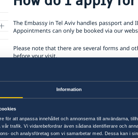
The Embassy in Tel Aviv handles passport and 
Appointments can only be booked via our websi
Please note that there are several forms and o
before your visit.
Find more information about the requriments a
Passports and ID cards abroad - Sweden Abroa
Information
Last updated 04 Apr 2018, 3.01 PM
cookies
e för att anpassa innehållet och annonserna till användarna, tillh
vår trafik. Vi vidarebefordrar även sådana identifierare och anna
nnons- och analysföretag som vi samarbetar med. Dessa kan i sin