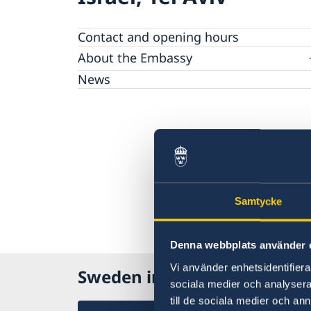
Contact and opening hours
About the Embassy
Open positions
News
GDPR
Samtycke
Denna webbplats använder 
Vi använder enhetsidentifierar
Sweden in Israel, Tel Aviv
sociala medier och analysera 
till de sociala medier och a