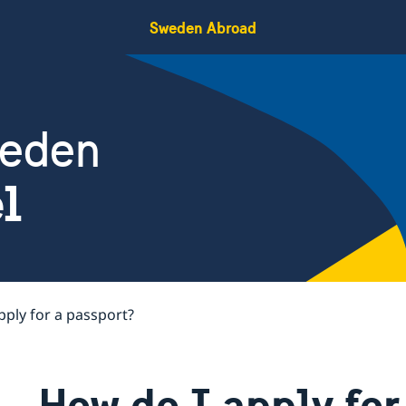
Sweden Abroad
weden
el
pply for a passport?
How do I apply for