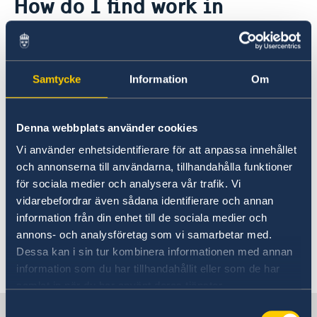
How do I find work in
About us
Sweden?
Embassy staff
Current
News
Calendar
You may want to consult the following websites
Samtycke
Information
Om
Vacancies
in your quest for work and work permit in
Welcome Sweden-programme.
Sweden:
Denna webbplats använder cookies
sweden.se
Vi använder enhetsidentifierare för att anpassa innehållet
och annonserna till användarna, tillhandahålla funktioner
europa.eu
för sociala medier och analysera vår trafik. Vi
vidarebefordrar även sådana identifierare och annan
information från din enhet till de sociala medier och
The Swedish Migration Agency
annons- och analysföretag som vi samarbetar med.
Dessa kan i sin tur kombinera informationen med annan
Last updated 08 Feb 2019, 10.00 AM
information som du har tillhandahållit eller som de har
samlat in när du har använt deras tjänster.
Samtyckesval
Sweden in Ireland