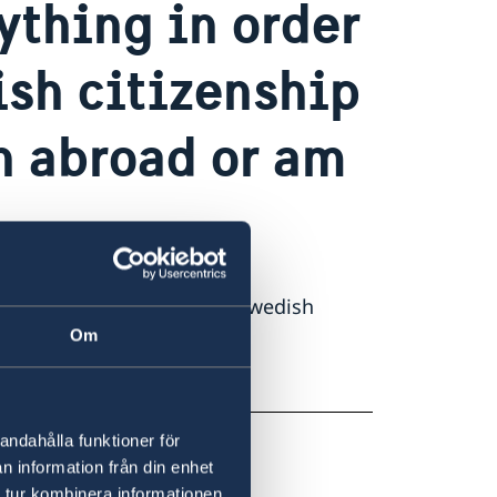
ything in order
ish citizenship
n abroad or am
d to apply to retain your Swedish
Om
Swedish Migration Board
andahålla funktioner för
n information från din enhet
 tur kombinera informationen