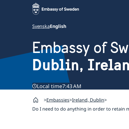
Svenska
English
Embassy of S
Dublin, Irela
Local time
7:43 AM
Embassies
Ireland, Dublin
Do I need to do anything in order to retain 