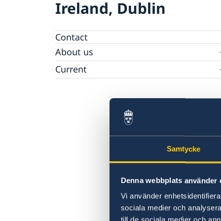
Ireland, Dublin
Contact
About us
Embassy staff
Current
News
Calendar
Vacancies
Welcome Sweden-programme.
Samtycke
Denna webbplats använder 
Vi använder enhetsidentifierar
sociala medier och analysera 
till de sociala medier och a