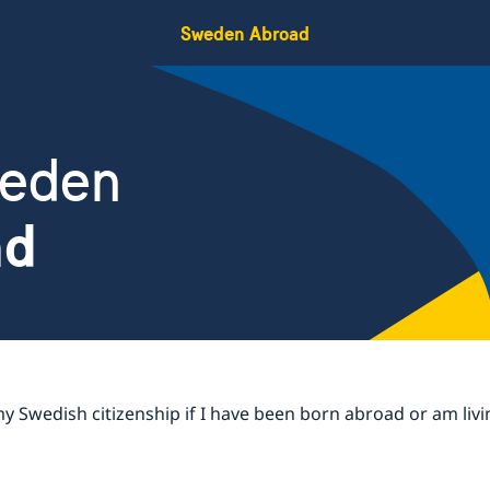
Sweden Abroad
weden
nd
my Swedish citizenship if I have been born abroad or am liv