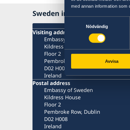
med annan information som du 
Sweden in Ireland
Samtyckesval
Nödvändig
Visiting address
Embassy of Sweden
Kildress House
Floor 2
Pembroke Row, Dublin
Avvisa
D02 H008
Ireland
Postal address
Embassy of Sweden
Kildress House
Floor 2
Pembroke Row, Dublin
D02 H008
Ireland