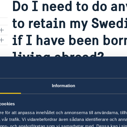
Do I need to do an
to retain my Swed
if I have been bor
living abroad?
Yes, between the age of 18 and 22, you may nee
citizenship if you have never lived in Sweden.
Information
More about citizenship on the website of the 
cookies
e för att anpassa innehållet och annonserna till användarna, tillh
Last updated 25 Apr 2023, 10.54 AM
vår trafik. Vi vidarebefordrar även sådana identifierare och anna
nnons- och analysföretag som vi samarbetar med. Dessa kan i sin