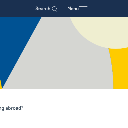
Search
Menu
ing abroad?