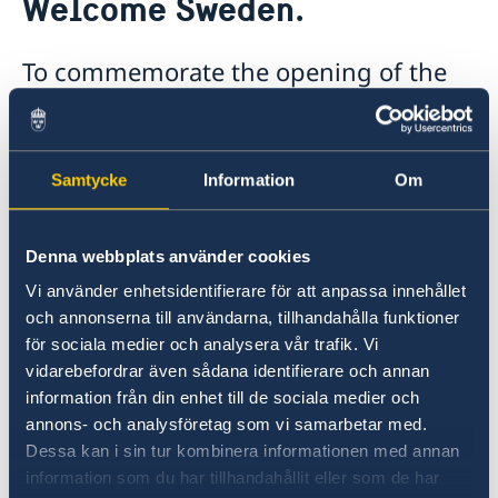
Welcome Sweden.
About us
Embassy staff
Current
To commemorate the opening of the
News
new Embassy of Sweden in Ireland,
Calendar
Dublin, several Sweden-related
Vacancies
Welcome Sweden-programme.
activities were organized in Ireland by
Samtycke
Information
Om
various organizations between
November 12-23.
Denna webbplats använder cookies
More information about the activities of the
Vi använder enhetsidentifierare för att anpassa innehållet
Welcome Sweden program can be found in our
och annonserna till användarna, tillhandahålla funktioner
för sociala medier och analysera vår trafik. Vi
programme
.
vidarebefordrar även sådana identifierare och annan
information från din enhet till de sociala medier och
The work to complete the office premises for
annons- och analysföretag som vi samarbetar med.
Sweden’s new Embassy in Ireland was finished
Dessa kan i sin tur kombinera informationen med annan
in November 2024.
information som du har tillhandahållit eller som de har