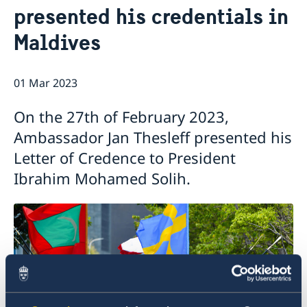
presented his credentials in
Embassy Staff
Current
GDPR
Maldives
News
Exclusive career event: Work in Sweden
Vacancies
01 Mar 2023
On the 27th of February 2023,
Ambassador Jan Thesleff presented his
Letter of Credence to President
Ibrahim Mohamed Solih.