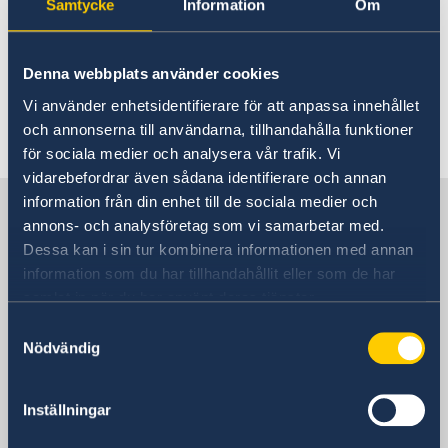
Samtycke
Information
Om
Denna webbplats använder cookies
Vi använder enhetsidentifierare för att anpassa innehållet
och annonserna till användarna, tillhandahålla funktioner
för sociala medier och analysera vår trafik. Vi
vidarebefordrar även sådana identifierare och annan
information från din enhet till de sociala medier och
Sweden in India
annons- och analysföretag som vi samarbetar med.
Dessa kan i sin tur kombinera informationen med annan
Embassy
information som du har tillhandahållit eller som de har
samlat in när du har använt deras tjänster.
Visiting address
Samtyckesval
Embassy of Sweden
Nödvändig
4-5 Nyaya Marg
Chanakyapuri
Inställningar
New Delhi 110 021
India