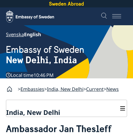
Sweden Abroad
Svenska
English
Embassy of Sweden
New Delhi, India
Local time
10:46 PM
Embassies
India, New Delhi
Current
News
India, New Delhi
Contact
Ambassador Jan Thesleff
About us