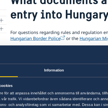
entry into Hungar
For questions regarding rules and regulation e
of
Hungarian Border Police
or the
Hungarian Mig
Last updated 25 Aug 2025, 12.07 PM
Information
cookies
Honorary Consulat
e för att anpassa innehållet och annonserna till användarna, tillh
vår trafik. Vi vidarebefordrar även sådana identifierare och anna
Ljubljana
nnons- och analysföretag som vi samarbetar med. Dessa kan i sin