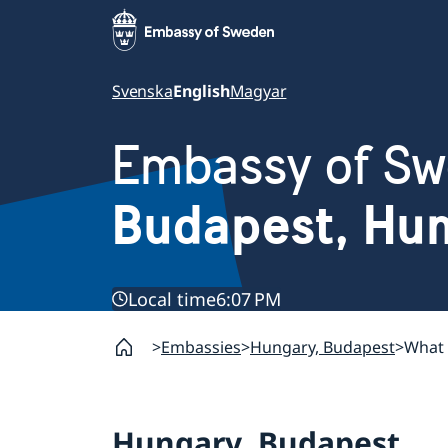
Svenska
English
Magyar
Embassy of S
Budapest, Hu
Local time
6:07 PM
Embassies
Hungary, Budapest
What 
Hungary, Budapest