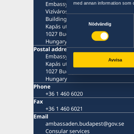
Embassy of Sweden
med annan information som du 
Vizíváros Office Center
Samtyckesval
Building B, 4th floor
Nödvändig
Kapás utca 6-12
1027 Budapest
Hungary
Postal address
Embassy of Sweden
Avvisa
Kapás utca 6-12
1027 Budapest
Hungary
Phone
+36 1 460 6020
Fax
+36 1 460 6021
Email
ambassaden.budapest@gov.se
Consular services