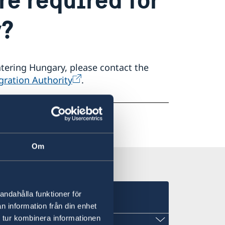
y?
ntering Hungary, please contact the
ration Authority
.
Om
e
andahålla funktioner för
n information från din enhet
 tur kombinera informationen