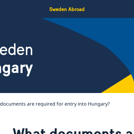
Sweden Abroad
weden
ngary
documents are required for entry into Hungary?
What documents ar