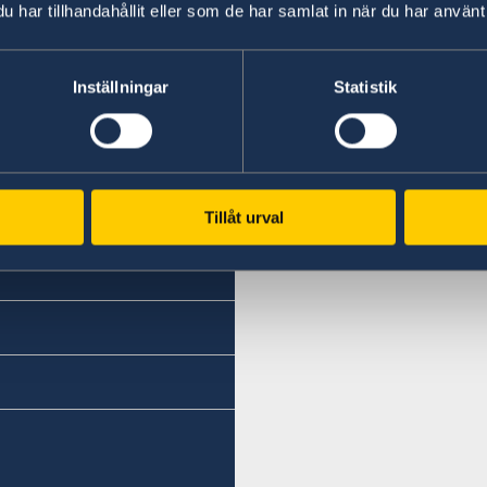
har tillhandahållit eller som de har samlat in när du har använt 
Telephone:
+386 1-433 04 70
Inställningar
Statistik
E-mail:
office.ljubljana@swe-cons
Honorary Consulate Gene
Tillåt urval
Kersnikova 6
1000 Ljubljana
Slovenia
Opening hours: Tuesday-
The consulate has no aut
Honorary Consul-General