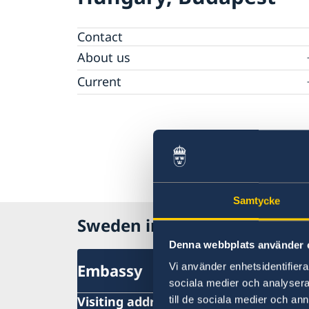
Contact
About us
Raoul Wallenberg
Current
Sweden to host Meeting of NATO Ministers 
Foreign
Samtycke
Sweden in Hungary
Denna webbplats använder 
Embassy
Vi använder enhetsidentifierar
sociala medier och analysera 
Visiting address
till de sociala medier och a