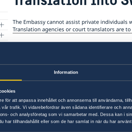
The Embassy cannot assist private individuals w
Translation agencies or court translators are to
of
Last updated 15 Sep 2025, 10.04 AM
Information
Honorary Consulat
cookies
e för att anpassa innehållet och annonserna till användarna, tillh
Ljubljana
vår trafik. Vi vidarebefordrar även sådana identifierare och anna
Telephone:
nnons- och analysföretag som vi samarbetar med. Dessa kan i sin
har tillhandahållit eller som de har samlat in när du har använt 
+386 1-433 04 70