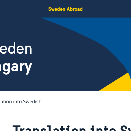
Sweden Abroad
weden
ngary
lation into Swedish
Translation into 