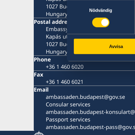
Samtyckesval
1027 Budapest
Nödvändig
Hungary
Postal address
Embassy of Sweden
Kapás utca 6-12
1027 Budapest
Avvisa
Hungary
Phone
+36 1 460 6020
Fax
+36 1 460 6021
Email
ambassaden.budapest@gov.se
Consular services
ambassaden.budapest-konsulart@
Passport services
ambassaden.budapest-pass@gov.