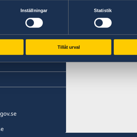
E-mail:
Inställningar
Statistik
office.ljubljana@swe-cons
Honorary Consulate Gene
Kersnikova 6
1000 Ljubljana
Tillåt urval
Slovenia
Opening hours: Tuesday-
The consulate has no aut
Honorary Consul-General
Slobodan Sibinčič
gov.se
Assistant
se