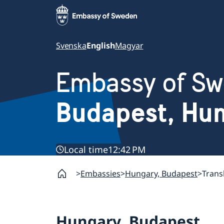
Svenska
English
Magyar
Embassy of S
Budapest, Hu
Local time
12:42 PM
Embassies
Hungary, Budapest
Trans
Hungary, Budapest