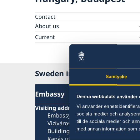
Contact
About us
Raoul Wallenberg
Current
Sweden to host Meeting of NATO Ministers 
Foreign
Sweden in Hungary
Samtycke
Embassy
Denna webbplats använder 
Vi använder enhetsidentifierar
Visiting address
sociala medier och analysera 
Embassy of Sweden
till de sociala medier och a
Vizíváros Office Center
med annan information som du 
Building B, 4th floor
Kapás utca 6-12