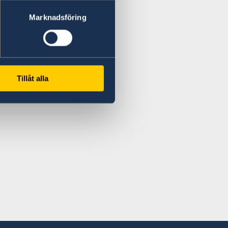
Marknadsföring
ulate.si
ral of Sweden
Tillåt alla
Thursday 10.00-13.00
horisation to issue passports