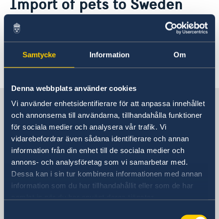
Import of pets to Sweden
About us
Raoul Wallenberg
Current
Information can be found on the homepage of
Sweden to host Meeting of NATO Ministers of
the
Swedish Board of Agriculture
Foreign
Samtycke
Information
Om
Last updated 15 Sep 2025, 10.04 AM
Denna webbplats använder cookies
Sweden in Hungary
Vi använder enhetsidentifierare för att anpassa innehållet
och annonserna till användarna, tillhandahålla funktioner
för sociala medier och analysera vår trafik. Vi
Embassy
vidarebefordrar även sådana identifierare och annan
information från din enhet till de sociala medier och
Visiting address
annons- och analysföretag som vi samarbetar med.
Embassy of Sweden
Dessa kan i sin tur kombinera informationen med annan
Vizíváros Office Center
information som du har tillhandahållit eller som de har
Building B, 4th floor
samlat in när du har använt deras tjänster.
Kapás utca 6-12
Samtyckesval
1027 Budapest