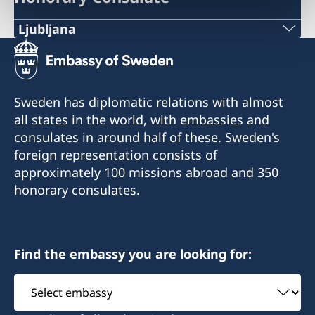
Ljubljana
Telephone:
+386 1-433 04 70
Sweden has diplomatic relations with almost
E-mail:
all states in the world, with embassies and
consulates in around half of these. Sweden's
office.ljubljana@swe-consulate.si
foreign representation consists of
Honorary Consulate General of Sweden
approximately 100 missions abroad and 350
Kersnikova 6
honorary consulates.
1000 Ljubljana
Slovenia
Find the embassy you are looking for:
Opening hours: Tuesday-Thursday 10.00-13.00
Select
The consulate has no authorisation to issue
embassy
passports