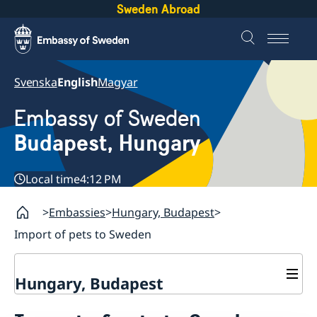
Sweden Abroad
Svenska
English
Magyar
Embassy of Sweden
Budapest, Hungary
Local time
4:12 PM
Embassies
Hungary, Budapest
Import of pets to Sweden
Hungary, Budapest
Contact