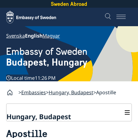
Sweden Abroad
Svenska
English
Magyar
Embassy of Sweden
Budapest, Hungary
Local time
11:26 PM
Embassies
Hungary, Budapest
Apostille
Hungary, Budapest
Contact
Apostille
About us