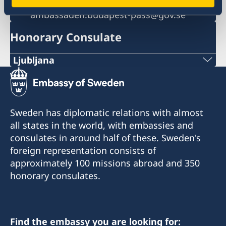
Passport services
ambassaden.budapest-pass@gov.se
Honorary Consulate
Ljubljana
Telephone:
+386 1-433 04 70
Sweden has diplomatic relations with almost
E-mail:
all states in the world, with embassies and
consulates in around half of these. Sweden's
office.ljubljana@swe-consulate.si
foreign representation consists of
Honorary Consulate General of Sweden
approximately 100 missions abroad and 350
Kersnikova 6
honorary consulates.
1000 Ljubljana
Slovenia
Find the embassy you are looking for:
Opening hours: Tuesday-Thursday 10.00-13.00