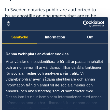
Raoul Wallenberg
Current
In Sweden notaries public are authorized to
Sweden to host Meeting of NATO Ministers of
issue apostille on documents that are to be
Foreign
used in another country that is party to the
Hague Convention. In order to obtain apostille
on your document please contact one of the
Samtycke
Information
Om
notaries public in Sweden.
Last updated 15 Sep 2025, 10.04 AM
Denna webbplats använder cookies
Vi använder enhetsidentifierare för att anpassa innehållet
och annonserna till användarna, tillhandahålla funktioner
Sweden in Hungary
för sociala medier och analysera vår trafik. Vi
vidarebefordrar även sådana identifierare och annan
information från din enhet till de sociala medier och
Embassy
annons- och analysföretag som vi samarbetar med.
Dessa kan i sin tur kombinera informationen med annan
Visiting address
information som du har tillhandahållit eller som de har
Embassy of Sweden
samlat in när du har använt deras tjänster.