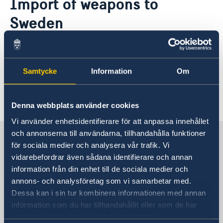
Import of weapons to
About us
Sweden
Raoul Wallenberg
Current
Sweden to host Meeting of NATO Ministers of
Foreign
Information on import of weapons to Sweden
can be found on the following webpage of the
Samtycke
Information
Om
Swedish Customs
Last updated 16 Sep 2025, 3.51 PM
Denna webbplats använder cookies
Vi använder enhetsidentifierare för att anpassa innehållet
och annonserna till användarna, tillhandahålla funktioner
Sweden in Hungary
för sociala medier och analysera vår trafik. Vi
vidarebefordrar även sådana identifierare och annan
Embassy
information från din enhet till de sociala medier och
annons- och analysföretag som vi samarbetar med.
Visiting address
Dessa kan i sin tur kombinera informationen med annan
Embassy of Sweden
information som du har tillhandahållit eller som de har
Vizíváros Office Center
samlat in när du har använt deras tjänster.