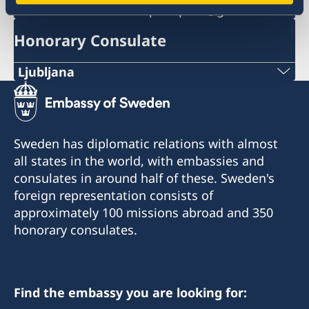
ambassaden.budapest-pass@gov.se
Honorary Consulate
Ljubljana
Telephone:
+386 1-433 04 70
Sweden has diplomatic relations with almost
E-mail:
all states in the world, with embassies and
consulates in around half of these. Sweden's
office.ljubljana@swe-consulate.si
foreign representation consists of
Honorary Consulate General of Sweden
approximately 100 missions abroad and 350
Kersnikova 6
honorary consulates.
1000 Ljubljana
Slovenia
Find the embassy you are looking for:
Opening hours: Tuesday-Thursday 10.00-13.00