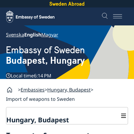
Sweden Abroad
Svenska
English
Magyar
Embassy of Sweden
Budapest, Hungary
Local time
6:14 PM
Embassies
Hungary, Budapest
Import of weapons to Sweden
Hungary, Budapest
Contact