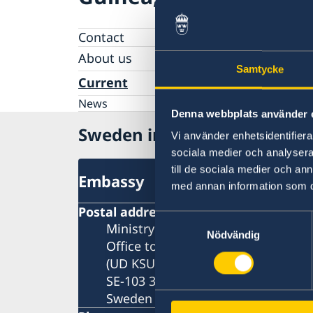
Contact
About us
Samtycke
Data Protection Policy
Current
News
Denna webbplats använder 
Sweden in Guinea
Vi använder enhetsidentifierar
sociala medier och analysera 
till de sociala medier och a
Embassy
med annan information som du 
Postal address
Samtyckesval
Ministry for Foreign Affairs
Nödvändig
Office to Support Small Missions 
(UD KSU)
SE-103 39 Stockholm
Sweden