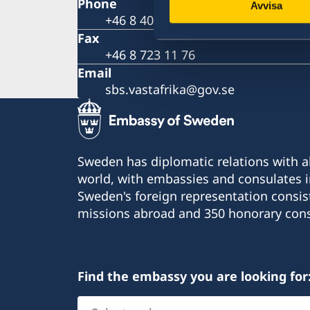
Phone
Avvisa
+46 8 405 10 00
Fax
+46 8 723 11 76
Email
sbs.vastafrika@gov.se
Sweden has diplomatic relations with al
world, with embassies and consulates i
Sweden's foreign representation consis
missions abroad and 350 honorary cons
Find the embassy you are looking for
Select