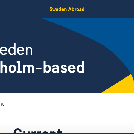
Sweden Abroad
weden
kholm-based
nt
Current