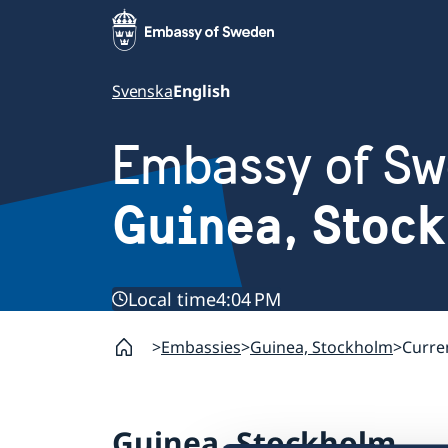
Svenska
English
Embassy of S
Guinea, Stoc
Local time
4:04 PM
Embassies
Guinea, Stockholm
Curre
Guinea, Stockholm