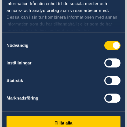
Sweden in Greece
information från din enhet till de sociala medier och
annons- och analysföretag som vi samarbetar med.
Dessa kan i sin tur kombinera informationen med annan
Embassy
information som du har tillhandahållit eller som de har
samlat in när du har använt deras tjänster.
Visiting address
Samtyckesval
Vassileos Konstantinou 7
Nödvändig
Athens
Postal address
Embassy of Sweden
Inställningar
Vassileos Konstantinou 7
106 74 Athens
Statistik
Greece
Phone
Telephone number
Marknadsföring
+30-210-72 66 100
Migration telephone number
+30-210-7266 180
Tillåt alla