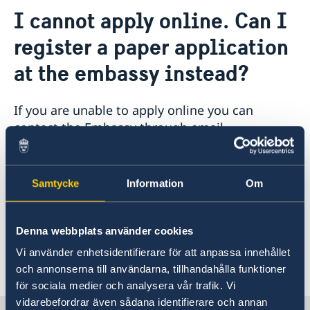
Contact
I cannot apply online. Can I
About us
register a paper application
Data Protection Policy (GDPR)
Current
Available position
at the embassy instead?
News
Changed administrative procedure for paper
applications
If you are unable to apply online you can
ACEO-speech
contact the Embassy through email
migration.athen@gov.se
or during telephone
hours for migration issues in order to book an
appointment for registration of a paper
Samtycke
Information
Om
application. Please note that a paper
application involves a longer processing time
for reaching a decision.
Denna webbplats använder cookies
Vi använder enhetsidentifierare för att anpassa innehållet
Last updated 15 Nov 2021, 4.10 PM
och annonserna till användarna, tillhandahålla funktioner
för sociala medier och analysera vår trafik. Vi
vidarebefordrar även sådana identifierare och annan