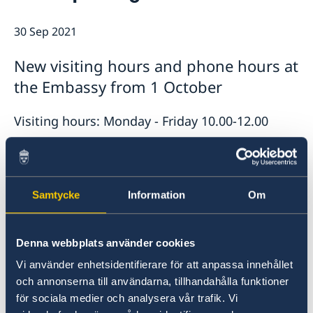
Data Protection Policy (GDPR)
Current
Available position
30 Sep 2021
News
Changed administrative procedure for paper
New visiting hours and phone hours at
applications
the Embassy from 1 October
ACEO-speech
Visiting hours: Monday - Friday 10.00-12.00
Telephone hours: The switchboard is open
Monday - Friday 10.00-12.00
Samtycke
Information
Om
Telephone hours for migration issues: Mondays
and Thursday, 14.00-15.00, (tel. +30 210
Denna webbplats använder cookies
7266180)
Vi använder enhetsidentifierare för att anpassa innehållet
och annonserna till användarna, tillhandahålla funktioner
Last updated 30 Sep 2021, 2.14 PM
för sociala medier och analysera vår trafik. Vi