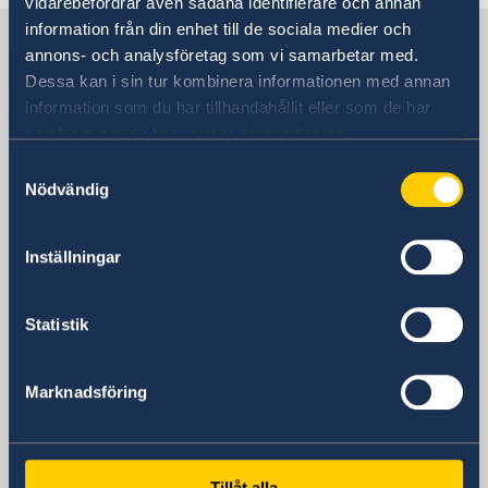
vidarebefordrar även sådana identifierare och annan
information från din enhet till de sociala medier och
Sweden in Greece
annons- och analysföretag som vi samarbetar med.
Dessa kan i sin tur kombinera informationen med annan
information som du har tillhandahållit eller som de har
Embassy
samlat in när du har använt deras tjänster.
Visiting address
Samtyckesval
Vassileos Konstantinou 7
Nödvändig
Athens
Postal address
Inställningar
Embassy of Sweden
Vassileos Konstantinou 7
106 74 Athens
Statistik
Greece
Phone
Marknadsföring
Telephone number
+30-210-72 66 100
Migration telephone number
Tillåt alla