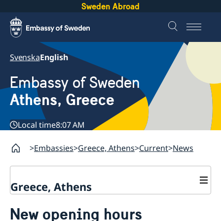
Sweden Abroad
Svenska
English
Embassy of Sweden
Athens, Greece
Local time
8:07 AM
Embassies
Greece, Athens
Current
News
Greece, Athens
Contact
New opening hours
About us