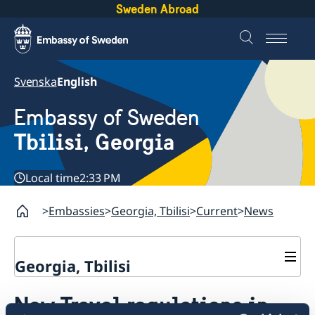
Sweden Abroad
Svenska
English
Embassy of Sweden
Tbilisi, Georgia
Local time
2:33 PM
Embassies
Georgia, Tbilisi
Current
News
Georgia, Tbilisi
Contact and Booking
New Travel regulations in
About us