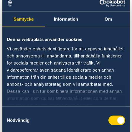
Sweden from April 1
Ambassador
Current
News
Work and live in Sweden
Samtycke
Information
Om
Calendar
04 Apr 2022
Workinginsweden.se
Study in Sweden
Visit Sweden
The entry ban is lifted and no corona
Denna webbplats använder cookies
specific entry restrictions are in effect
Vi använder enhetsidentifierare för att anpassa innehållet
from 1 April 2022. Negative test or
och annonserna till användarna, tillhandahålla funktioner
för sociala medier och analysera vår trafik. Vi
vaccine certificates are not required to
vidarebefordrar även sådana identifierare och annan
enter Sweden.
information från din enhet till de sociala medier och
annons- och analysföretag som vi samarbetar med.
Please follow the link for more information:
Dessa kan i sin tur kombinera informationen med annan
information som du har tillhandahållit eller som de har
https://polisen.se/en/laws-and-
samlat in när du har använt deras tjänster.
regulations/travel-to-and-stay-in-sweden/
Samtyckesval
Nödvändig
Last updated 04 Apr 2022, 2.50 PM