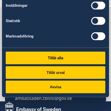
Inställningar
Sweden in Georgia
Statistik
Embassy
Marknadsföring
Visiting address
15 Kipshidze street
Postal address
Tillåt alla
Embassy of Sweden
15, Kipshidze Street (Vake region)
Tillåt urval
0162 Tbilisi
Phone
+995 32 255 03 20
Avvisa
Email
ambassaden.tbilisi@gov.se