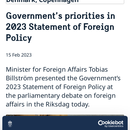
News
Government’s priorities in
Contact
About us
2023 Statement of Foreign
Internships and job openings
Policy
Data Protection Policy
15 Feb 2023
Minister for Foreign Affairs Tobias
Billström presented the Government’s
2023 Statement of Foreign Policy at
the parliamentary debate on foreign
affairs in the Riksdag today.