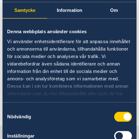
Samtycke
Information
Om
Denna webbplats använder cookies
Vi använder enhetsidentifierare för att anpassa innehållet
och annonserna till användarna, tillhandahålla funktioner
Photo: Anders Löwdin/Riksdagen
för sociala medier och analysera vår trafik. Vi
vidarebefordrar även sådana identifierare och annan
information från din enhet till de sociala medier och
annons- och analysföretag som vi samarbetar med.
The 2023 Statement of Foreign
Dessa kan i sin tur kombinera informationen med annan
Policy is available here:
information som du har tillhandahållit eller som de har
samlat in när du har använt deras tjänster.
Speech: Statement of Foreign Policy 2023 on
Samtyckesval
government.se
Nödvändig
Press release
Sweden in Denmark
Inställningar