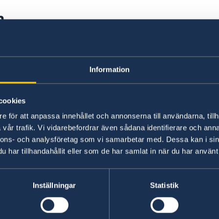
n
Information
cookies
e för att anpassa innehållet och annonserna till användarna, tillh
vår trafik. Vi vidarebefordrar även sådana identifierare och anna
Swedish consulates
nnons- och analysföretag som vi samarbetar med. Dessa kan i sin
har tillhandahållit eller som de har samlat in när du har använt 
Aalborg
Phone:
Aarhus
Phone:
Esbjerg
Inställningar
Statistik
+45 96 45 44 35
Phone:
Helsingør
+45 87 32 12 50
Phone:
Nuuk, Grønland
Mail:
+45 76 11 54 28