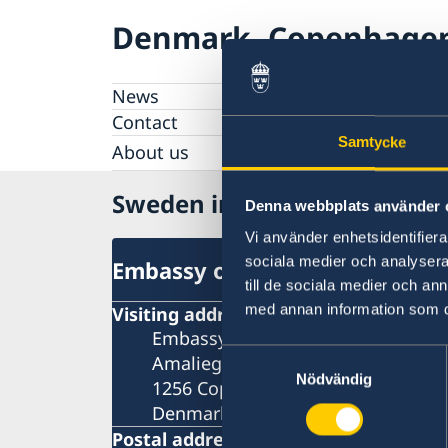
Denmark, Copenhage
News
Contact
Samtycke
About us
Internships and job openings
Sweden in Denmark
Data Protection Policy
Denna webbplats använder 
Vi använder enhetsidentifierar
sociala medier och analysera 
Embassy of Sweden
till de sociala medier och a
med annan information som du 
Visiting address
Embassy of Sweden
Samtyckesval
Amaliegade 5A
Nödvändig
1256 Copenhagen K
Denmark
Postal address