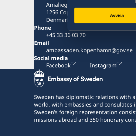
Amaliegade 5A
1256 Copenhagen K
Avvisa
Denmark
Phone
+45 33 36 03 70
Email
ambassaden.kopenhamn@gov.se
Social media
Facebook
Instagram
Sweden has diplomatic relations with al
world, with embassies and consulates i
Sweden's foreign representation consis
missions abroad and 350 honorary cons