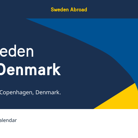
Sweden Abroad
weden
 Denmark
 Copenhagen, Denmark.
alendar