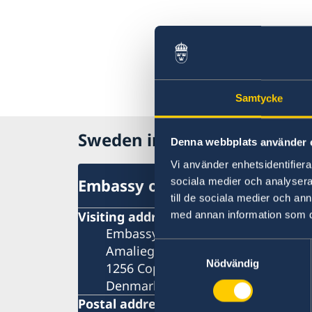
Samtycke
Sweden in Denmark
Denna webbplats använder 
Vi använder enhetsidentifierar
sociala medier och analysera 
Embassy of Sweden
till de sociala medier och a
Visiting address
med annan information som du 
Embassy of Sweden
Samtyckesval
Amaliegade 5A
Nödvändig
1256 Copenhagen K
Denmark
Postal address