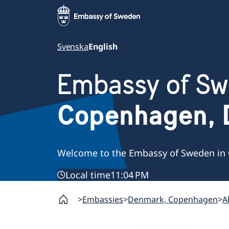
Svenska
English
Embassy of S
Copenhagen,
Welcome to the Embassy of Sweden in
Local time
11:04 PM
Embassies
Denmark, Copenhagen
A