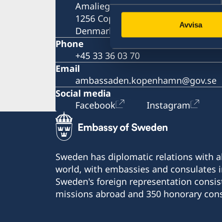
Amaliegade 5A
1256 Copenhagen K
Avvisa
Denmark
Phone
+45 33 36 03 70
Email
ambassaden.kopenhamn@gov.se
Social media
Facebook
Instagram
Sweden has diplomatic relations with al
world, with embassies and consulates i
Sweden's foreign representation consis
missions abroad and 350 honorary cons