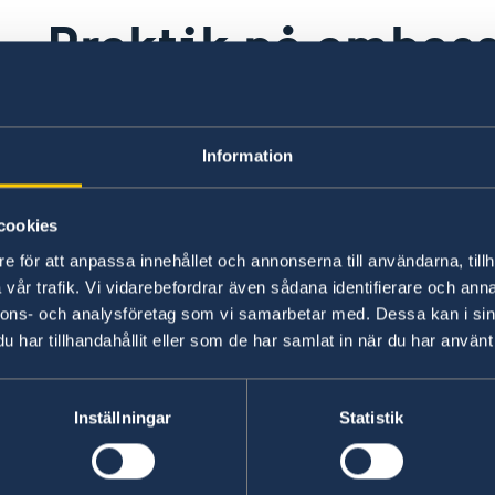
Praktik på ambas
Just nu har vi inga lediga tjänster.
Information
cookies
e för att anpassa innehållet och annonserna till användarna, tillh
vår trafik. Vi vidarebefordrar även sådana identifierare och anna
Swedish consulates
nnons- och analysföretag som vi samarbetar med. Dessa kan i sin
har tillhandahållit eller som de har samlat in när du har använt 
Aalborg
Phone:
Aarhus
Phone:
Esbjerg
Inställningar
Statistik
+45 96 45 44 35
Phone:
Helsingør
+45 87 32 12 50
Phone:
Nuuk, Grønland
Mail:
+45 76 11 54 28
Phone:
Nykøbing Falster