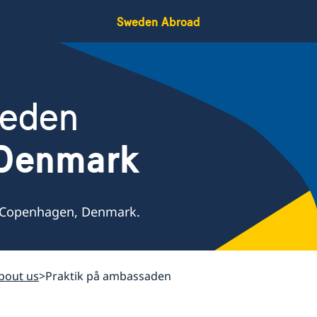
Sweden Abroad
weden
 Denmark
 Copenhagen, Denmark.
bout us
Praktik på ambassaden