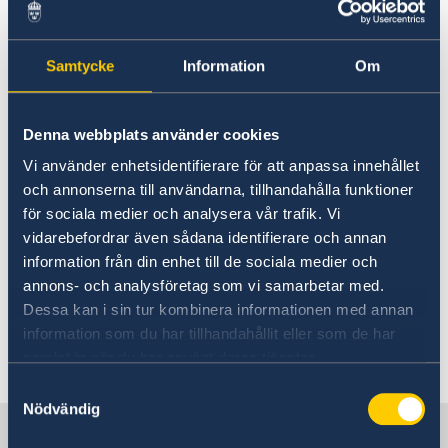
Contact
What kind of assistance can
About us
the embassy provide in case
Data protection policy Sweden
Current
Samtycke
Information
Om
Vacancies
of emergencies?
Head of Mission
Denna webbplats använder cookies
The embassy can provide advice and support to
Vi använder enhetsidentifierare för att anpassa innehållet
Swedes abroad who are in various emergency
och annonserna till användarna, tillhandahålla funktioner
situations. If you want to know what type of
för sociala medier och analysera vår trafik. Vi
consular service that could be provided to
vidarebefordrar även sådana identifierare och annan
Swedes abroad, you find information on the
information från din enhet till de sociala medier och
homepage of the Government Offices of
annons- och analysföretag som vi samarbetar med.
Sweden:
Government Offices of Sweden
Dessa kan i sin tur kombinera informationen med annan
information som du har tillhandahållit eller som de har
Last updated 19 Dec 2024, 1.20 PM
samlat in när du har använt deras tjänster.
Samtyckesval
Nödvändig
Sweden in Cyprus