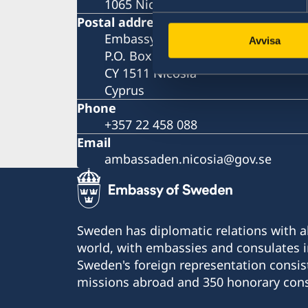
1065 Nicosia
Postal address
Embassy of Sweden
Avvisa
P.O. Box 21621
CY 1511 Nicosia
Cyprus
Phone
+357 22 458 088
Email
ambassaden.nicosia@gov.se
Sweden has diplomatic relations with al
world, with embassies and consulates i
Sweden's foreign representation consis
missions abroad and 350 honorary cons