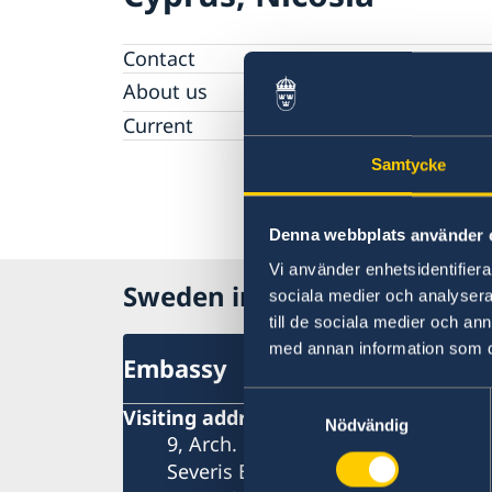
Contact
About us
Data protection policy Sweden
Current
Vacancies
Samtycke
Head of Mission
Denna webbplats använder 
Vi använder enhetsidentifierar
Sweden in Cyprus
sociala medier och analysera 
till de sociala medier och a
med annan information som du 
Embassy
Samtyckesval
Visiting address
Nödvändig
9, Arch. Makarios III Avenue
Severis Building, 2nd floor