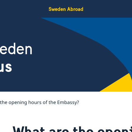
Sweden Abroad
weden
us
 the opening hours of the Embassy?
What are the openi