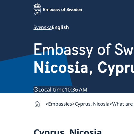
Svenska
English
Embassy of S
Nicosia, Cypr
Local time
10:36 AM
Embassies
Cyprus, Nicosia
What are
Cyprus, Nicosia