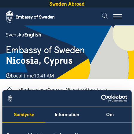
Sweden Abroad
Svenska
English
Embassy of Sweden
Nicosia, Cyprus
Local time
10:41 AM
Embassies
Cyprus, Nicosia
About us
Vacancies
Samtycke
Information
Om
Cyprus, Nicosia
Contact