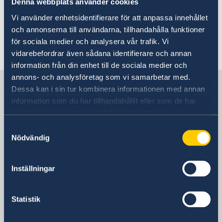
Vacancies
Denna webbplats använder cookies
About us
Vi använder enhetsidentifierare för att anpassa innehållet
Data protection policy Sweden
There are currently no vacancies at the
och annonserna till användarna, tillhandahålla funktioner
Vacancies
Head of Mission
för sociala medier och analysera vår trafik. Vi
Embassy of Sweden in Nicosia.
Current
vidarebefordrar även sådana identifierare och annan
information från din enhet till de sociala medier och
annons- och analysföretag som vi samarbetar med.
Sweden in Cyprus
Dessa kan i sin tur kombinera informationen med annan
information som du har tillhandahållit eller som de har
samlat in när du har använt deras tjänster.
Embassy
Samtyckesval
Nödvändig
Visiting address
9, Arch. Makarios III Avenue
Severis Building, 2nd floor
Inställningar
1065 Nicosia
Postal address
Statistik
Embassy of Sweden
P.O. Box 21621