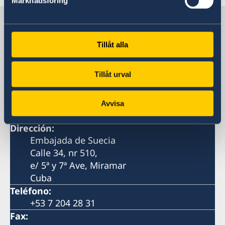
Marknadsföring
Suecia en Cuba
Tillåt alla
Embajada de Suecia
Tillåt urval
Visiting address
Calle 34, nr 510,
e/ 5ª y 7ª Ave, Miramar
Avvisa
La Habana, Cuba
Dirección:
Embajada de Suecia
Calle 34, nr 510,
e/ 5ª y 7ª Ave, Miramar
Cuba
Teléfono:
+53 7 204 28 31
Fax: