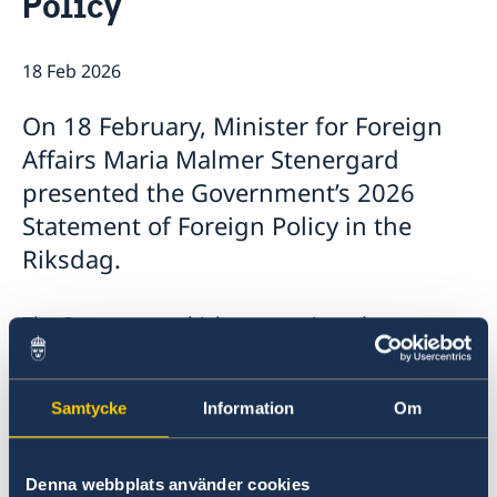
Policy
18 Feb 2026
On 18 February, Minister for Foreign
Affairs Maria Malmer Stenergard
presented the Government’s 2026
Statement of Foreign Policy in the
Riksdag.
The Statement, which summarises the
Government’s foreign policy priorities for 2026,
contains a number of focus areas:
Samtycke
Information
Om
Support to Ukraine and increased pressure
on Russia.
Denna webbplats använder cookies
Stronger cooperation in security and trade.