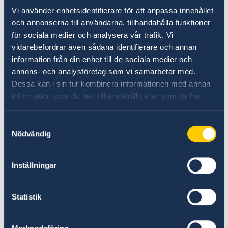
Gender equality and women’s
Vi använder enhetsidentifierare för att anpassa innehållet
och annonserna till användarna, tillhandahålla funktioner
empowerment.
för sociala medier och analysera vår trafik. Vi
“We have chosen to protect the security of
vidarebefordrar även sådana identifierare och annan
Sweden and the Swedish people. Sweden’s
information från din enhet till de sociala medier och
annons- och analysföretag som vi samarbetar med.
NATO membership makes our country more
Dessa kan i sin tur kombinera informationen med annan
secure. We do not stand alone in troubled
information som du har tillhandahållit eller som de har
times,” says Minister for Foreign Affairs Maria
samlat in när du har använt deras tjänster.
Malmer Stenergard.
Samtyckesval
Nödvändig
Read the press release on government.se.
Inställningar
Read the full Statement on government.se.
Statistik
Last updated 19 Feb 2026, 10.17 AM