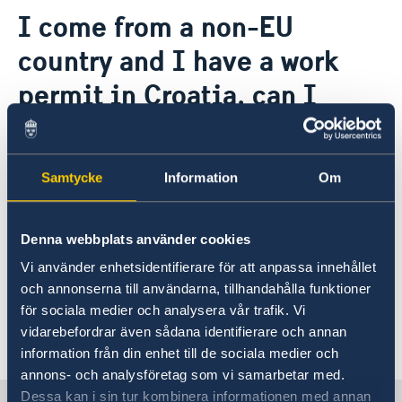
Contact & opening hours
I come from a non-EU
Current
About us
country and I have a work
permit in Croatia, can I
visit Sweden for vacation?
Please check the following website to check if
Samtycke
Information
Om
you need a visa for Sweden:
Visa for entry to Sweden
Denna webbplats använder cookies
Vi använder enhetsidentifierare för att anpassa innehållet
In case you need a visa please apply at the
och annonserna till användarna, tillhandahålla funktioner
Embassy of Norway
in Zagreb.
för sociala medier och analysera vår trafik. Vi
vidarebefordrar även sådana identifierare och annan
Last updated 28 Mar 2018, 3.11 PM
information från din enhet till de sociala medier och
annons- och analysföretag som vi samarbetar med.
Dessa kan i sin tur kombinera informationen med annan