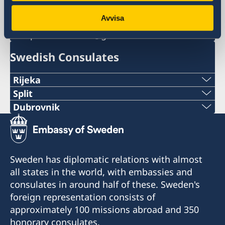
ambassaden.zagreb@gov.se
Avvisa
ambassaden.zagreb-
pass.konsulart@gov.se
Swedish Consulates
Rijeka
Telephone:
Split
Phone:
Dubrovnik
+385 51 212 287
Telephone:
+38521282196
E-mail:
+385 99 58 999 22
E-mail:
Sweden has diplomatic relations with almost
swedish.consulate.ri@gmail.com
E-mail:
all states in the world, with embassies and
swedish.consulate.split@gmail.com
Honorary Consulate of Sweden
consulates in around half of these. Sweden's
swedish.consulate.du@gmail.com
Riva 4
Honorary Consulate of Sweden
foreign representation consists of
51 000 Rijeka
Ulica Hrvatske mornarice 1 J
Honorary Consulate of Sweden
approximately 100 missions abroad and 350
21 000 Split
Vukovarska 17 XIX
honorary consulates.