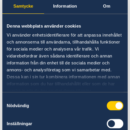
Samtycke
Information
Om
on Russia.
Stronger cooperation in security and trade.
Gender equality and women’s
Denna webbplats använder cookies
empowerment.
Vi använder enhetsidentifierare för att anpassa innehållet
och annonserna till användarna, tillhandahålla funktioner
“We have chosen to protect the security of
för sociala medier och analysera vår trafik. Vi
Sweden and the Swedish people. Sweden’s
vidarebefordrar även sådana identifierare och annan
NATO membership makes our country more
information från din enhet till de sociala medier och
secure. We do not stand alone in troubled
annons- och analysföretag som vi samarbetar med.
times,” says Minister for Foreign Affairs Maria
Dessa kan i sin tur kombinera informationen med annan
Malmer Stenergard.
information som du har tillhandahållit eller som de har
samlat in när du har använt deras tjänster.
Read the press release on government.se.
Samtyckesval
Nödvändig
Read the full Statement on government.se.
Inställningar