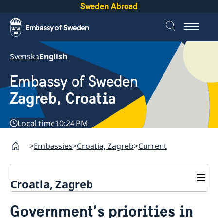
Sweden Abroad
Svenska
English
Embassy of Sweden
Zagreb, Croatia
Local time
10:24 PM
Embassies
Croatia, Zagreb
Current
Croatia, Zagreb
Contact & opening hours
Government’s priorities in
Current