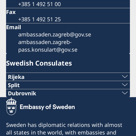
+385 1 492 51 00
Fax
+385 1 492 51 25
Email
ambassaden.zagreb@gov.se
ambassaden.zagreb-
pass.konsulart@gov.se
Swedish Consulates
Rijeka
Telephone:
Split
Phone:
Dubrovnik
+385 51 212 287
Telephone:
+38521282196
E-mail:
+385 99 58 999 22
E-mail:
Sweden has diplomatic relations with almost
swedish.consulate.ri@gmail.com
E-mail:
all states in the world, with embassies and
swedish.consulate.split@gmail.com