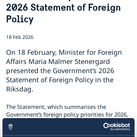
About us
2026 Statement of Foreign
Policy
18 Feb 2026
On 18 February, Minister for Foreign
Affairs Maria Malmer Stenergard
presented the Government’s 2026
Statement of Foreign Policy in the
Riksdag.
The Statement, which summarises the
Government’s foreign policy priorities for 2026,
contains a number of focus areas:
Support to Ukraine and increased pressure