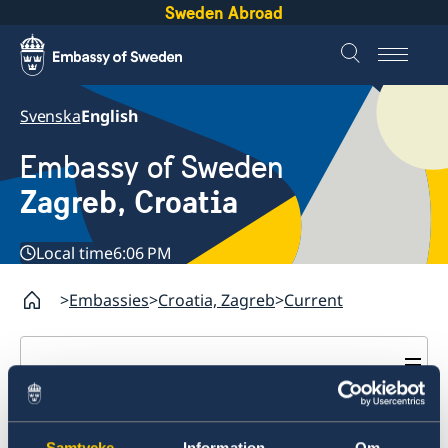
Sweden Abroad
Svenska
English
Embassy of Sweden
Zagreb, Croatia
Local time
6:06 PM
Embassies
Croatia, Zagreb
Current
Croatia, Zagreb
Contact & opening hours
News
Current
Samtycke
Information
Om