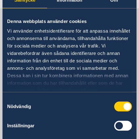
About us
Sweden in Croatia
Denna webbplats använder cookies
Vi använder enhetsidentifierare för att anpassa innehållet
Embassy
och annonserna till användarna, tillhandahålla funktioner
för sociala medier och analysera vår trafik. Vi
Visiting address
vidarebefordrar även sådana identifierare och annan
Embassy of Sweden
information från din enhet till de sociala medier och
Strojarska 20
annons- och analysföretag som vi samarbetar med.
10 000 Zagreb
Dessa kan i sin tur kombinera informationen med annan
Postal address
information som du har tillhandahållit eller som de har
Embassy of Sweden
samlat in när du har använt deras tjänster.
P.P. 779
Samtyckesval
10 000 Zagreb
Nödvändig
Croatia
Phone
Inställningar
+385 1 492 51 00
Fax