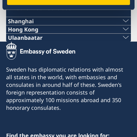
Swedish consulates
Shanghai
Tel:
Hong Kong
Tel:
Ulaanbaatar
+86 21 5359 9610
Phone number:
+852 2521 1212
E-mail:
+976-11-313007 / 261
E-mail:
Sweden has diplomatic relations with almost
generalkonsulat.shanghai@gov.se
E-mail:
all states in the world, with embassies and
generalkonsulat.hongkong@gov.se
Fax:
consulates in around half of these. Sweden's
mongolia@sweden-consulate.mn
Fax:
foreign representation consists of
+86 21 5359 9633
approximately 100 missions abroad and 350
Fax:
+852 2596 0308
honorary consulates.
1521-1541 Shanghai Central Plaza
+976-11-326535
381 Huaihai Road (Middle)
Room 2501, 25/F., BEA
Shanghai
Harbour View Centre
Bodi Tower 1201,
56 Gloucester Road
Sukhbaatar Square,
Find the embassy you are looking for: