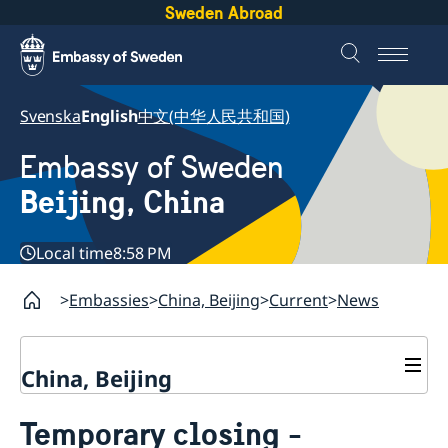
Sweden Abroad
Svenska
English
中文(中华人民共和国)
Embassy of Sweden
Beijing, China
Local time
8:58 PM
Embassies
China, Beijing
Current
News
China, Beijing
Contact
Temporary closing -
Book an appointment
About us