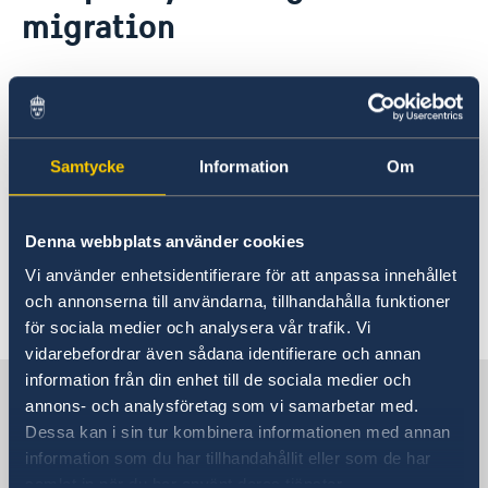
migration
Open positions
Current
Swedish Organisations
Calendar
Netiquette
19 Nov 2025
News
Closed days 2026
The Migration section will be closed
Samtycke
Information
Om
for visitors on 27-28 November.
The operations will resume on Monday 1
Denna webbplats använder cookies
December.
Vi använder enhetsidentifierare för att anpassa innehållet
och annonserna till användarna, tillhandahålla funktioner
Last updated 19 Nov 2025, 1.48 PM
för sociala medier och analysera vår trafik. Vi
vidarebefordrar även sådana identifierare och annan
information från din enhet till de sociala medier och
Sweden in People's Republic of
annons- och analysföretag som vi samarbetar med.
China
Dessa kan i sin tur kombinera informationen med annan
information som du har tillhandahållit eller som de har
samlat in när du har använt deras tjänster.