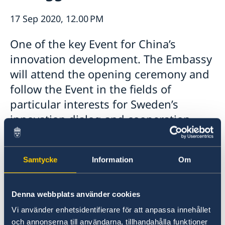
Open positions
Current
17 Sep 2020, 12.00 PM
Swedish Organisations
Calendar
Netiquette
One of the key Event for China’s
News
Closed days 2026
innovation development. The Embassy
will attend the opening ceremony and
follow the Event in the fields of
particular interests for Sweden’s
innovation dialog and cooperation
with China, such as innovation policy,
innovation finance, digitalization, life
Samtycke
Information
Om
science and IPR-related issues.
Denna webbplats använder cookies
Vi använder enhetsidentifierare för att anpassa innehållet
och annonserna till användarna, tillhandahålla funktioner