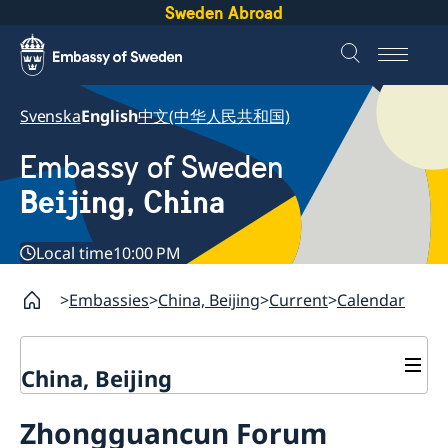
Sweden Abroad
Svenska
English
中文(中华人民共和国)
Embassy of Sweden
Beijing, China
Local time
10:00 PM
Embassies
China, Beijing
Current
Calendar
China, Beijing
Contact
Zhongguancun Forum
Book an appointment
About us