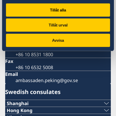
Beijing
Postal address
Tillåt alla
Embassy of Sweden
3, Dongzhimenwai Dajie
Tillåt urval
Sanlitun, Chaoyang District
Beijing 100600
Avvisa
China
Phone
+86 10 8531 1800
Fax
+86 10 6532 5008
Email
ambassaden.peking@gov.se
Swedish consulates
Shanghai
Tel:
Hong Kong