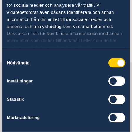
för sociala medier och analysera vår trafik. Vi
vidarebefordrar även sådana identifierare och annan
information från din enhet till de sociala medier och
annons- och analysföretag som vi samarbetar med.
Dessa kan i sin tur kombinera informationen med annan
information som du har tillhandahållit eller som de har
samlat in när du har använt deras tjänster.
Samtyckesval
Nödvändig
Sweden in People's Republic of
China
Inställningar
Embassy
Statistik
Visiting address
Marknadsföring
3, Dongzhimenwai Dajie
Sanlitun, Chaoyang District