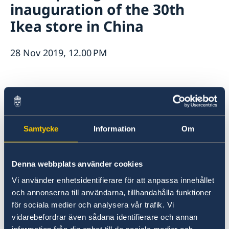
inauguration of the 30th
Open positions
Current
Ikea store in China
Swedish Organisations
Calendar
Netiquette
News
Closed days 2026
28 Nov 2019, 12.00 PM
Samtycke
Information
Om
Denna webbplats använder cookies
Vi använder enhetsidentifierare för att anpassa innehållet
och annonserna till användarna, tillhandahålla funktioner
för sociala medier och analysera vår trafik. Vi
th
Participating in the inauguration of the 30
vidarebefordrar även sådana identifierare och annan