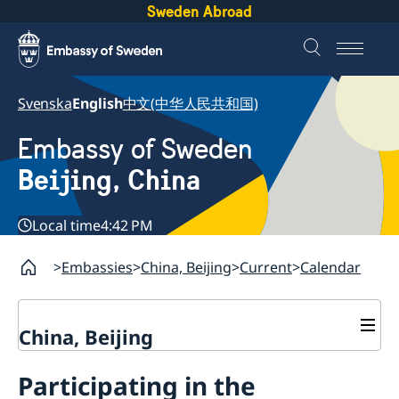
Sweden Abroad
Svenska
English
中文(中华人民共和国)
Embassy of Sweden
Beijing, China
Local time
4:42 PM
Embassies
China, Beijing
Current
Calendar
China, Beijing
Contact
Participating in the
Book an appointment
About us